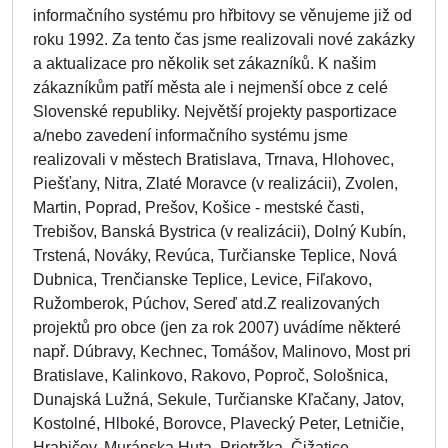
informačního systému pro hřbitovy se věnujeme již od
roku 1992. Za tento čas jsme realizovali nové zakázky
a aktualizace pro několik set zákazníků. K našim
zákazníkům patří města ale i nejmenší obce z celé
Slovenské republiky. Největší projekty pasportizace
a/nebo zavedení informačního systému jsme
realizovali v městech Bratislava, Trnava, Hlohovec,
Piešťany, Nitra, Zlaté Moravce (v realizácii), Zvolen,
Martin, Poprad, Prešov, Košice - mestské časti,
Trebišov, Banská Bystrica (v realizácii), Dolný Kubín,
Trstená, Nováky, Revúca, Turčianske Teplice, Nová
Dubnica, Trenčianske Teplice, Levice, Fiľakovo,
Ružomberok, Púchov, Sereď atd.Z realizovaných
projektů pro obce (jen za rok 2007) uvádíme některé
např. Dúbravy, Kechnec, Tomášov, Malinovo, Most pri
Bratislave, Kalinkovo, Rakovo, Poproč, Sološnica,
Dunajská Lužná, Sekule, Turčianske Kľačany, Jatov,
Kostolné, Hlboké, Borovce, Plavecký Peter, Letničie,
Hrabičov, Muránska Huta, Prietržka, Čižatice,