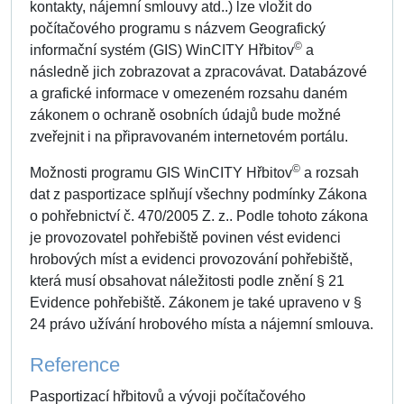
kontakty, nájemní smlouvy atd..) lze vložit do
počítačového programu s názvem Geografický
©
informační systém (GIS) WinCITY Hřbitov
a
následně jich zobrazovat a zpracovávat. Databázové
a grafické informace v omezeném rozsahu daném
zákonem o ochraně osobních údajů bude možné
zveřejnit i na připravovaném internetovém portálu.
©
Možnosti programu GIS WinCITY Hřbitov
a rozsah
dat z pasportizace splňují všechny podmínky Zákona
o pohřebnictví č. 470/2005 Z. z.. Podle tohoto zákona
je provozovatel pohřebiště povinen vést evidenci
hrobových míst a evidenci provozování pohřebiště,
která musí obsahovat náležitosti podle znění § 21
Evidence pohřebiště. Zákonem je také upraveno v §
24 právo užívání hrobového místa a nájemní smlouva.
Reference
Pasportizací hřbitovů a vývoji počítačového