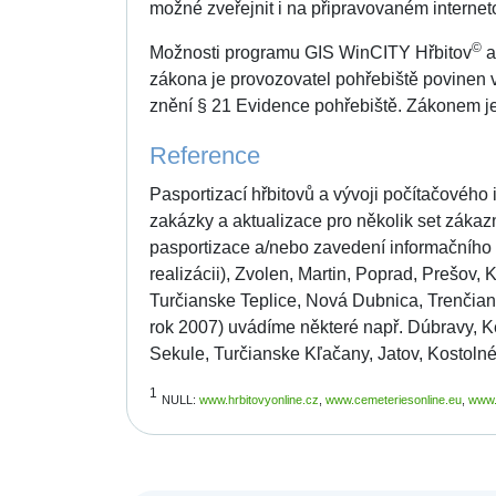
možné zveřejnit i na připravovaném internet
©
Možnosti programu GIS WinCITY Hřbitov
a
zákona je provozovatel pohřebiště povinen v
znění § 21 Evidence pohřebiště. Zákonem je
Reference
Pasportizací hřbitovů a vývoji počítačového
zakázky a aktualizace pro několik set zákaz
pasportizace a/nebo zavedení informačního s
realizácii), Zvolen, Martin, Poprad, Prešov, 
Turčianske Teplice, Nová Dubnica, Trenčian
rok 2007) uvádíme některé např. Dúbravy, K
Sekule, Turčianske Kľačany, Jatov, Kostolné,
1
NULL:
www.hrbitovyonline.cz
,
www.cemeteriesonline.eu
,
www.