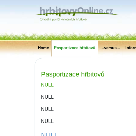
Home
Pasportizace hřbitovů
...versus...
Infor
Pasportizace hřbitovů
NULL
NULL
NULL
NULL
NULL