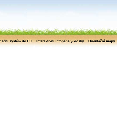
mační systém do PC
Interaktivní infopanely/kiosky
Orientační mapy