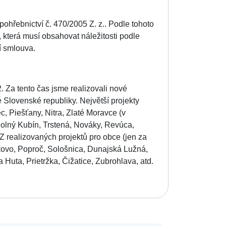
ohřebnictví č. 470/2005 Z. z.. Podle tohoto
 která musí obsahovat náležitosti podle
í smlouva.
. Za tento čas jsme realizovali nové
 Slovenské republiky. Největší projekty
, Piešťany, Nitra, Zlaté Moravce (v
, Dolný Kubín, Trstená, Nováky, Revúca,
 realizovaných projektů pro obce (jen za
kovo, Poproč, Sološnica, Dunajská Lužná,
Huta, Prietržka, Čižatice, Zubrohlava, atd.