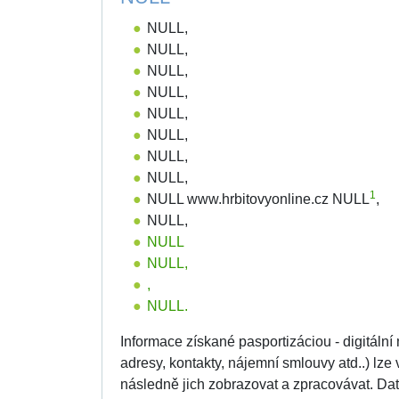
NULL,
NULL,
NULL,
NULL,
NULL,
NULL,
NULL,
NULL,
1
NULL www.hrbitovyonline.cz NULL
,
NULL,
NULL
NULL,
,
NULL.
Informace získané pasportizáciou - digitální
adresy, kontakty, nájemní smlouvy atd..) lz
následně jich zobrazovat a zpracovávat. 