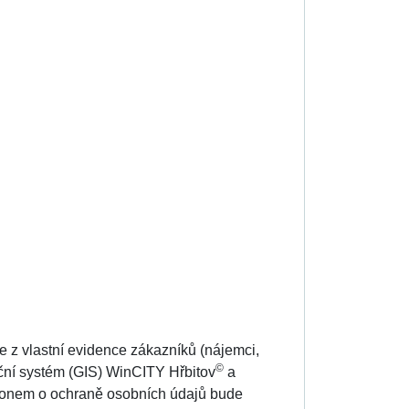
je z vlastní evidence zákazníků (nájemci,
©
ační systém (GIS) WinCITY Hřbitov
a
konem o ochraně osobních údajů bude