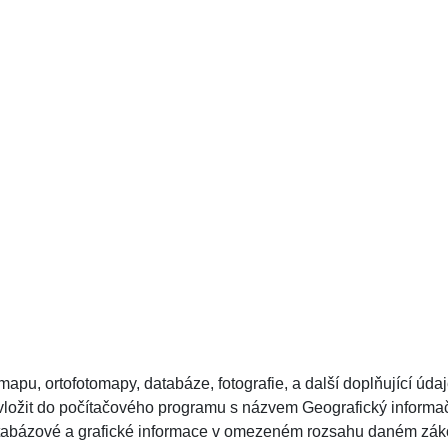
 mapu, ortofotomapy, databáze, fotografie, a další doplňující úda
e vložit do počítačového programu s názvem Geografický inform
Databázové a grafické informace v omezeném rozsahu daném zá