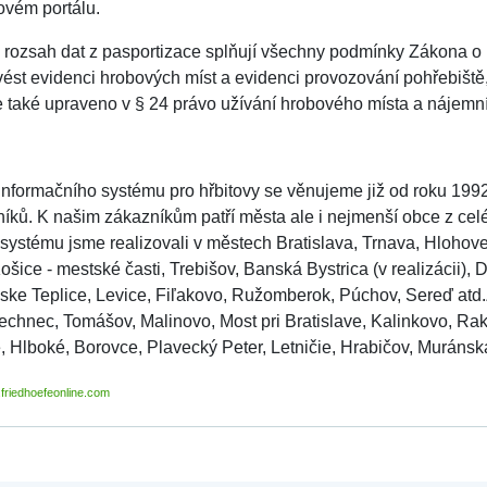
ovém portálu.
 rozsah dat z pasportizace splňují všechny podmínky Zákona o p
ést evidenci hrobových míst a evidenci provozování pohřebiště,
 také upraveno v § 24 právo užívání hrobového místa a nájemn
 informačního systému pro hřbitovy se věnujeme již od roku 1992
níků. K našim zákazníkům patří města ale i nejmenší obce z celé
ystému jsme realizovali v městech Bratislava, Trnava, Hlohovec
Košice - mestské časti, Trebišov, Banská Bystrica (v realizácii)
ske Teplice, Levice, Fiľakovo, Ružomberok, Púchov, Sereď atd.Z
echnec, Tomášov, Malinovo, Most pri Bratislave, Kalinkovo, Ra
 Hlboké, Borovce, Plavecký Peter, Letničie, Hrabičov, Muránska 
friedhoefeonline.com