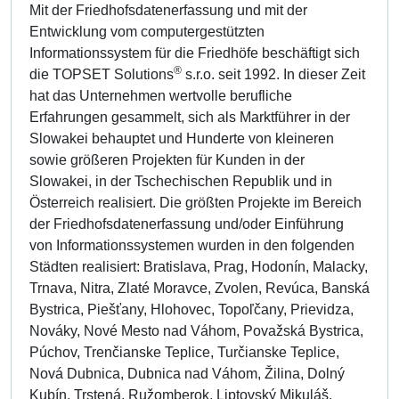
Mit der Friedhofsdatenerfassung und mit der
Entwicklung vom computergestützten
Informationssystem für die Friedhöfe beschäftigt sich
®
die TOPSET Solutions
s.r.o. seit 1992. In dieser Zeit
hat das Unternehmen wertvolle berufliche
Erfahrungen gesammelt, sich als Marktführer in der
Slowakei behauptet und Hunderte von kleineren
sowie größeren Projekten für Kunden in der
Slowakei, in der Tschechischen Republik und in
Österreich realisiert. Die größten Projekte im Bereich
der Friedhofsdatenerfassung und/oder Einführung
von Informationssystemen wurden in den folgenden
Städten realisiert: Bratislava, Prag, Hodonín, Malacky,
Trnava, Nitra, Zlaté Moravce, Zvolen, Revúca, Banská
Bystrica, Piešťany, Hlohovec, Topoľčany, Prievidza,
Nováky, Nové Mesto nad Váhom, Považská Bystrica,
Púchov, Trenčianske Teplice, Turčianske Teplice,
Nová Dubnica, Dubnica nad Váhom, Žilina, Dolný
Kubín, Trstená, Ružomberok, Liptovský Mikuláš,