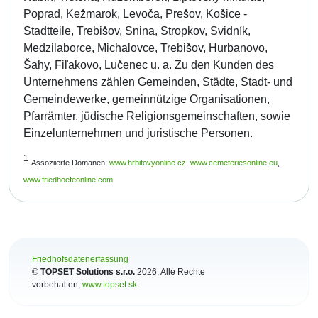
Poprad, Kežmarok, Levoča, Prešov, Košice -
Stadtteile, Trebišov, Snina, Stropkov, Svidník,
Medzilaborce, Michalovce, Trebišov, Hurbanovo,
Šahy, Fiľakovo, Lučenec u. a. Zu den Kunden des
Unternehmens zählen Gemeinden, Städte, Stadt- und
Gemeindewerke, gemeinnützige Organisationen,
Pfarrämter, jüdische Religionsgemeinschaften, sowie
Einzelunternehmen und juristische Personen.
1
Assoziierte Domänen:
www.hrbitovyonline.cz
,
www.cemeteriesonline.eu
,
www.friedhoefeonline.com
Friedhofsdatenerfassung
©
TOPSET Solutions s.r.o.
2026
, Alle Rechte
vorbehalten,
www.topset.sk