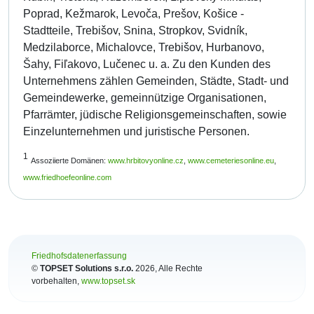
Poprad, Kežmarok, Levoča, Prešov, Košice -
Stadtteile, Trebišov, Snina, Stropkov, Svidník,
Medzilaborce, Michalovce, Trebišov, Hurbanovo,
Šahy, Fiľakovo, Lučenec u. a. Zu den Kunden des
Unternehmens zählen Gemeinden, Städte, Stadt- und
Gemeindewerke, gemeinnützige Organisationen,
Pfarrämter, jüdische Religionsgemeinschaften, sowie
Einzelunternehmen und juristische Personen.
1
Assoziierte Domänen:
www.hrbitovyonline.cz
,
www.cemeteriesonline.eu
,
www.friedhoefeonline.com
Friedhofsdatenerfassung
©
TOPSET Solutions s.r.o.
2026
, Alle Rechte
vorbehalten,
www.topset.sk