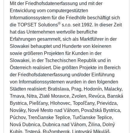
Mit der Friedhofsdatenerfassung und mit der
Entwicklung vom computergestützten
Informationssystem für die Friedhöfe beschäftigt sich
®
die TOPSET Solutions
s.r.o. seit 1992. In dieser Zeit
hat das Unternehmen wertvolle berufliche
Erfahrungen gesammelt, sich als Marktführer in der
Slowakei behauptet und Hunderte von kleineren
sowie größeren Projekten für Kunden in der
Slowakei, in der Tschechischen Republik und in
Österreich realisiert. Die größten Projekte im Bereich
der Friedhofsdatenerfassung und/oder Einführung
von Informationssystemen wurden in den folgenden
Städten realisiert: Bratislava, Prag, Hodonín, Malacky,
Trnava, Nitra, Zlaté Moravce, Zvolen, Revúca, Banská
Bystrica, Piešťany, Hlohovec, Topoľčany, Prievidza,
Nováky, Nové Mesto nad Váhom, Považská Bystrica,
Púchov, Trenčianske Teplice, Turčianske Teplice,
Nová Dubnica, Dubnica nad Váhom, Žilina, Dolný
Kubín, Trstená, Ružomberok, Liptovský Mikuláš,