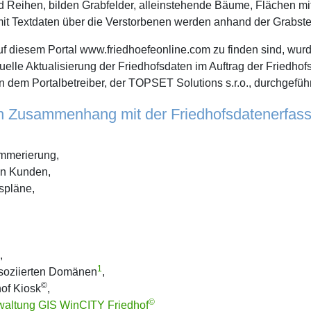
 Reihen, bilden Grabfelder, alleinstehende Bäume, Flächen 
 Textdaten über die Verstorbenen werden anhand der Grabsteinf
auf diesem Portal www.friedhoefeonline.com zu finden sind, wur
uelle Aktualisierung der Friedhofsdaten im Auftrag der Friedh
 dem Portalbetreiber, der TOPSET Solutions s.r.o., durchgeführ
in Zusammenhang mit der Friedhofsdatenerfas
ummerierung,
den Kunden,
spläne,
,
1
ssoziierten Domänen
,
©
of Kiosk
,
©
rwaltung GIS WinCITY Friedhof