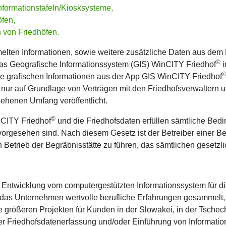
 Informationstafeln/Kiosksysteme,
öfen,
n von Friedhöfen.
lten Informationen, sowie weitere zusätzliche Daten aus dem K
©
 das Geografische Informationssystem (GIS) WinCITY Friedhof
i
e grafischen Informationen aus der App GIS WinCITY Friedhof
 nur auf Grundlage von Verträgen mit den Friedhofsverwaltern
henen Umfang veröffentlicht.
©
CITY Friedhof
und die Friedhofsdaten erfüllen sämtliche Bedi
 vorgesehen sind. Nach diesem Gesetz ist der Betreiber einer Beg
n Betrieb der Begräbnisstätte zu führen, das sämtlichen gesetz
r Entwicklung vom computergestützten Informationssystem für d
hat das Unternehmen wertvolle berufliche Erfahrungen gesammelt, 
 größeren Projekten für Kunden in der Slowakei, in der Tschec
h der Friedhofsdatenerfassung und/oder Einführung von Informat