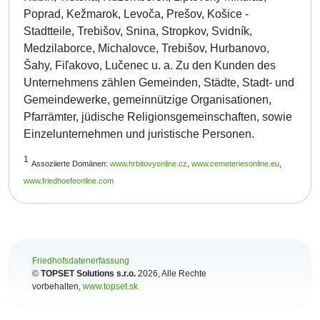
Poprad, Kežmarok, Levoča, Prešov, Košice -
Stadtteile, Trebišov, Snina, Stropkov, Svidník,
Medzilaborce, Michalovce, Trebišov, Hurbanovo,
Šahy, Fiľakovo, Lučenec u. a. Zu den Kunden des
Unternehmens zählen Gemeinden, Städte, Stadt- und
Gemeindewerke, gemeinnützige Organisationen,
Pfarrämter, jüdische Religionsgemeinschaften, sowie
Einzelunternehmen und juristische Personen.
1
Assoziierte Domänen:
www.hrbitovyonline.cz
,
www.cemeteriesonline.eu
,
www.friedhoefeonline.com
Friedhofsdatenerfassung
©
TOPSET Solutions s.r.o.
2026
, Alle Rechte
vorbehalten,
www.topset.sk