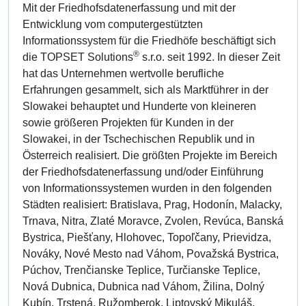
Mit der Friedhofsdatenerfassung und mit der
Entwicklung vom computergestützten
Informationssystem für die Friedhöfe beschäftigt sich
®
die TOPSET Solutions
s.r.o. seit 1992. In dieser Zeit
hat das Unternehmen wertvolle berufliche
Erfahrungen gesammelt, sich als Marktführer in der
Slowakei behauptet und Hunderte von kleineren
sowie größeren Projekten für Kunden in der
Slowakei, in der Tschechischen Republik und in
Österreich realisiert. Die größten Projekte im Bereich
der Friedhofsdatenerfassung und/oder Einführung
von Informationssystemen wurden in den folgenden
Städten realisiert: Bratislava, Prag, Hodonín, Malacky,
Trnava, Nitra, Zlaté Moravce, Zvolen, Revúca, Banská
Bystrica, Piešťany, Hlohovec, Topoľčany, Prievidza,
Nováky, Nové Mesto nad Váhom, Považská Bystrica,
Púchov, Trenčianske Teplice, Turčianske Teplice,
Nová Dubnica, Dubnica nad Váhom, Žilina, Dolný
Kubín, Trstená, Ružomberok, Liptovský Mikuláš,