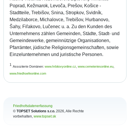
Poprad, Kežmarok, Levoča, Prešov, Košice -
Stadtteile, Trebišov, Snina, Stropkov, Svidník,
Medzilaborce, Michalovce, Trebišov, Hurbanovo,
Šahy, Fiľakovo, Lučenec u. a. Zu den Kunden des
Unternehmens zählen Gemeinden, Städte, Stadt- und
Gemeindewerke, gemeinnützige Organisationen,
Pfarrämter, jüdische Religionsgemeinschaften, sowie
Einzelunternehmen und juristische Personen.
1
Assoziierte Domänen:
www.hrbitovyonline.cz
,
www.cemeteriesonline.eu
,
www.friedhoefeonline.com
Friedhofsdatenerfassung
©
TOPSET Solutions s.r.o.
2026
, Alle Rechte
vorbehalten,
www.topset.sk