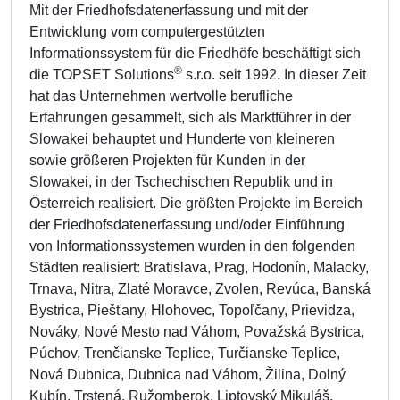
Mit der Friedhofsdatenerfassung und mit der
Entwicklung vom computergestützten
Informationssystem für die Friedhöfe beschäftigt sich
®
die TOPSET Solutions
s.r.o. seit 1992. In dieser Zeit
hat das Unternehmen wertvolle berufliche
Erfahrungen gesammelt, sich als Marktführer in der
Slowakei behauptet und Hunderte von kleineren
sowie größeren Projekten für Kunden in der
Slowakei, in der Tschechischen Republik und in
Österreich realisiert. Die größten Projekte im Bereich
der Friedhofsdatenerfassung und/oder Einführung
von Informationssystemen wurden in den folgenden
Städten realisiert: Bratislava, Prag, Hodonín, Malacky,
Trnava, Nitra, Zlaté Moravce, Zvolen, Revúca, Banská
Bystrica, Piešťany, Hlohovec, Topoľčany, Prievidza,
Nováky, Nové Mesto nad Váhom, Považská Bystrica,
Púchov, Trenčianske Teplice, Turčianske Teplice,
Nová Dubnica, Dubnica nad Váhom, Žilina, Dolný
Kubín, Trstená, Ružomberok, Liptovský Mikuláš,