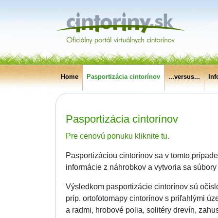
Home
Pasportizácia cintorínov
...versus...
In
Pasportizácia cintorínov
Pre cenovú ponuku kliknite tu.
Pasportizáciou cintorínov sa v tomto prípad
informácie z náhrobkov a vytvoria sa súbory
Výsledkom pasportizácie cintorínov sú očísl
príp. ortofotomapy cintorínov s priľahlými ú
a radmi, hrobové polia, solitéry drevín, z