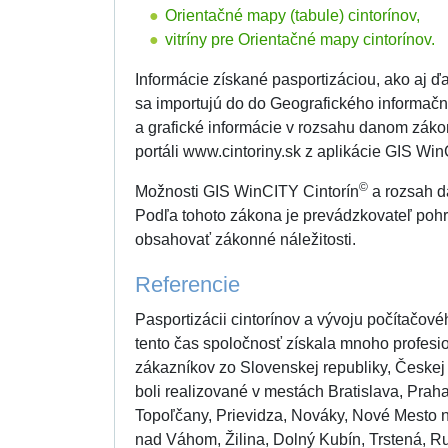
Orientačné mapy (tabule) cintorínov,
vitríny pre Orientačné mapy cintorínov.
Informácie získané pasportizáciou, ako aj ď
sa importujú do do Geografického informač
a grafické informácie v rozsahu danom zá
portáli www.cintoriny.sk z aplikácie GIS Wi
©
Možnosti GIS WinCITY Cintorín
a rozsah dá
Podľa tohoto zákona je prevádzkovateľ pohr
obsahovať zákonné náležitosti.
Referencie
Pasportizácii cintorínov a vývoju počítačo
tento čas spoločnosť získala mnoho profesio
zákazníkov zo Slovenskej republiky, Českej
boli realizované v mestách Bratislava, Prah
Topoľčany, Prievidza, Nováky, Nové Mesto 
nad Váhom, Žilina, Dolný Kubín, Trstená, R