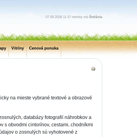
07.08.2026 11:37 meniny má
Štefánia
apy
Vitríny
Cenová ponuka
zicky na mieste vybrané textové a obrazové
zosnulých, databázy fotografií náhrobkov a
ov s obvodmi cintorínov, cestami, chodníkmi
 údajov o zosnulých sú vyhotovené z