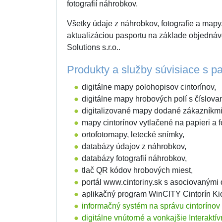
fotografií náhrobkov.
Všetky údaje z náhrobkov, fotografie a mapy,
aktualizáciou pasportu na základe objedná
Solutions s.r.o..
Produkty a služby súvisiace s pa
digitálne mapy polohopisov cintorínov,
digitálne mapy hrobových polí s číslova
digitalizované mapy dodané zákazníkmi
mapy cintorínov vytlačené na papieri a fó
ortofotomapy, letecké snímky,
databázy údajov z náhrobkov,
databázy fotografií náhrobkov,
tlač QR kódov hrobových miest,
portál www.cintoriny.sk s asociovaným
aplikačný program WinCITY Cintorín Ki
informačný systém na správu cintorínov
digitálne vnútorné a vonkajšie Interaktí