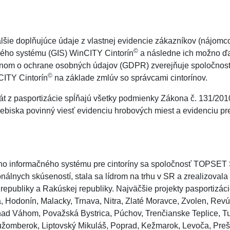
alšie doplňujúce údaje z vlastnej evidencie zákazníkov (nájomco
©
ného systému (GIS) WinCITY Cintorín
a následne ich možno ďa
konom o ochrane osobných údajov (GDPR) zverejňuje spoločno
©
nCITY Cintorín
na základe zmlúv so správcami cintorínov.
t z pasportizácie spĺňajú všetky podmienky Zákona č. 131/2010
ebiska povinný viesť evidenciu hrobových miest a evidenciu pr
vého informačného systému pre cintoríny sa spoločnosť TOPSET 
nálnych skúseností, stala sa lídrom na trhu v SR a zrealizovala
 republiky a Rakúskej republiky. Najväčšie projekty pasportizá
a, Hodonín, Malacky, Trnava, Nitra, Zlaté Moravce, Zvolen, Rev
nad Váhom, Považská Bystrica, Púchov, Trenčianske Teplice, T
užomberok, Liptovský Mikuláš, Poprad, Kežmarok, Levoča, Prešo