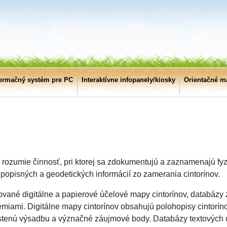
formačný systém pre PC
Interaktívne infopanely/kiosky
Orientačné m
e rozumie činnosť, pri ktorej sa zdokumentujú a zaznamenajú fy
 popisných a geodetických informácií zo zamerania cintorínov.
ované digitálne a papierové účelové mapy cintorínov, databázy 
zemiami. Digitálne mapy cintorínov obsahujú polohopisy cintorín
ahustenú výsadbu a význačné záujmové body. Databázy textových