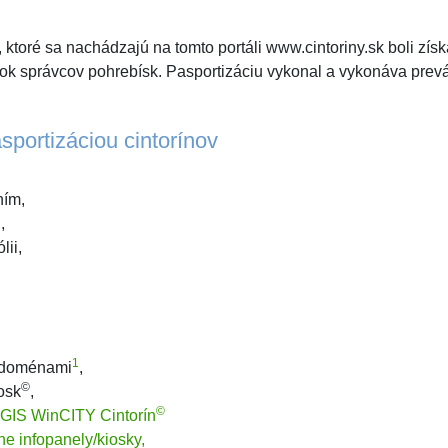
 ktoré sa nachádzajú na tomto portáli www.cintoriny.sk boli zís
vok správcov pohrebísk. Pasportizáciu vykonal a vykonáva pre
sportizáciou cintorínov
ním,
,
lii,
1
i doménami
,
©
osk
,
©
 GIS WinCITY Cintorín
vne infopanely/kiosky,