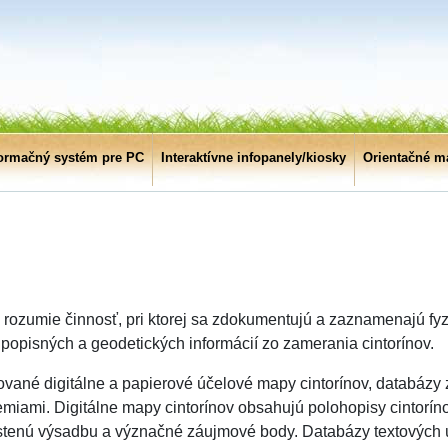
formačný systém pre PC
Interaktívne infopanely/kiosky
Orientačné m
e rozumie činnosť, pri ktorej sa zdokumentujú a zaznamenajú fy
 popisných a geodetických informácií zo zamerania cintorínov.
ované digitálne a papierové účelové mapy cintorínov, databázy 
zemiami. Digitálne mapy cintorínov obsahujú polohopisy cintorín
ahustenú výsadbu a význačné záujmové body. Databázy textových