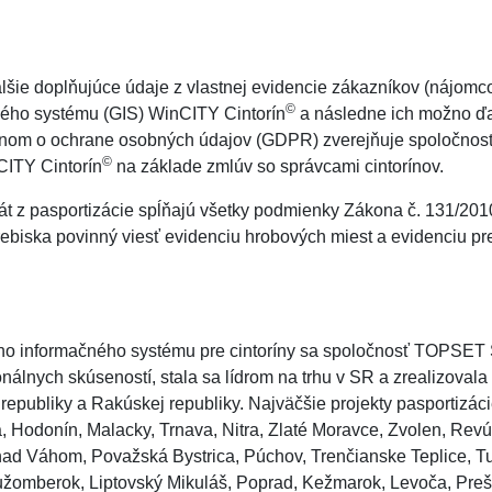
alšie doplňujúce údaje z vlastnej evidencie zákazníkov (nájomco
©
ného systému (GIS) WinCITY Cintorín
a následne ich možno ďa
konom o ochrane osobných údajov (GDPR) zverejňuje spoločno
©
nCITY Cintorín
na základe zmlúv so správcami cintorínov.
t z pasportizácie spĺňajú všetky podmienky Zákona č. 131/2010
ebiska povinný viesť evidenciu hrobových miest a evidenciu pr
vého informačného systému pre cintoríny sa spoločnosť TOPSET 
nálnych skúseností, stala sa lídrom na trhu v SR a zrealizovala
 republiky a Rakúskej republiky. Najväčšie projekty pasportizá
a, Hodonín, Malacky, Trnava, Nitra, Zlaté Moravce, Zvolen, Rev
nad Váhom, Považská Bystrica, Púchov, Trenčianske Teplice, T
užomberok, Liptovský Mikuláš, Poprad, Kežmarok, Levoča, Prešo