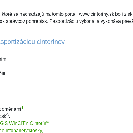
 ktoré sa nachádzajú na tomto portáli www.cintoriny.sk boli zís
vok správcov pohrebísk. Pasportizáciu vykonal a vykonáva pre
sportizáciou cintorínov
ním,
,
lii,
1
i doménami
,
©
osk
,
©
 GIS WinCITY Cintorín
vne infopanely/kiosky,