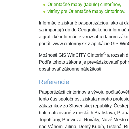
Orientačné mapy (tabule) cintorínov,
vitríny pre Orientačné mapy cintorínov.
Informácie získané pasportizáciou, ako aj ď
sa importujú do do Geografického informač
a grafické informácie v rozsahu danom zá
portáli www.cintoriny.sk z aplikácie GIS Wi
©
Možnosti GIS WinCITY Cintorín
a rozsah dá
Podľa tohoto zákona je prevádzkovateľ pohr
obsahovať zákonné náležitosti.
Referencie
Pasportizácii cintorínov a vývoju počítačo
tento čas spoločnosť získala mnoho profesio
zákazníkov zo Slovenskej republiky, Českej
boli realizované v mestách Bratislava, Prah
Topoľčany, Prievidza, Nováky, Nové Mesto 
nad Váhom, Žilina, Dolný Kubín, Trstená, R