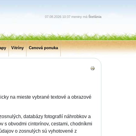
07.08.2026 10:37 meniny má
Štefánia
apy
Vitríny
Cenová ponuka
zicky na mieste vybrané textové a obrazové
zosnulých, databázy fotografií náhrobkov a
ov s obvodmi cintorínov, cestami, chodníkmi
 údajov o zosnulých sú vyhotovené z