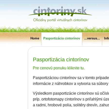
Home
Pasportizácia cintorínov
...versus...
In
Pasportizácia cintorínov
Pre cenovú ponuku kliknite tu.
Pasportizáciou cintorínov sa v tomto prípad
informácie z náhrobkov a vytvoria sa súbory
Výsledkom pasportizácie cintorínov sú očísl
príp. ortofotomapy cintorínov s priľahlými ú
a radmi, hrobové polia, solitéry drevín, z