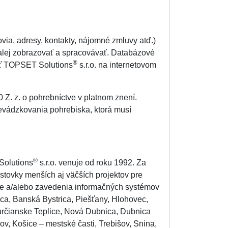
via, adresy, kontakty, nájomné zmluvy atď.)
lej zobrazovať a spracovávať. Databázové
®
sť TOPSET Solutions
s.r.o. na internetovom
 Z. z. o pohrebníctve v platnom znení.
evádzkovania pohrebiska, ktorá musí
®
Solutions
s.r.o. venuje od roku 1992. Za
 stovky menších aj väčších projektov pre
cie a/alebo zavedenia informačných systémov
úca, Banská Bystrica, Piešťany, Hlohovec,
určianske Teplice, Nová Dubnica, Dubnica
v, Košice – mestské časti, Trebišov, Snina,