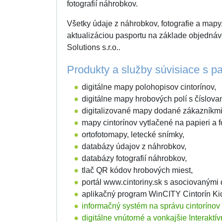
fotografií náhrobkov.
Všetky údaje z náhrobkov, fotografie a mapy,
aktualizáciou pasportu na základe objedná
Solutions s.r.o..
Produkty a služby súvisiace s pa
digitálne mapy polohopisov cintorínov,
digitálne mapy hrobových polí s číslova
digitalizované mapy dodané zákazníkmi
mapy cintorínov vytlačené na papieri a fó
ortofotomapy, letecké snímky,
databázy údajov z náhrobkov,
databázy fotografií náhrobkov,
tlač QR kódov hrobových miest,
portál www.cintoriny.sk s asociovaným
aplikačný program WinCITY Cintorín Ki
informačný systém na správu cintorínov
digitálne vnútorné a vonkajšie Interaktí