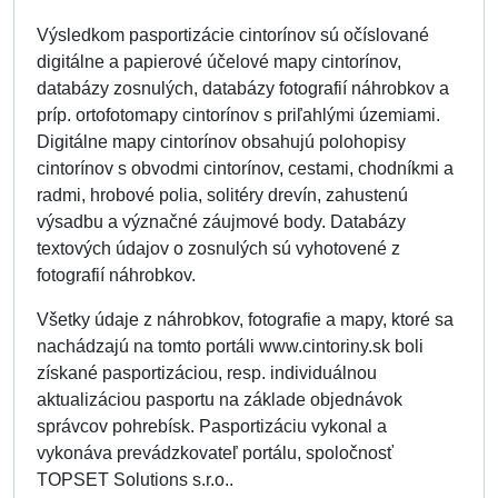
Výsledkom pasportizácie cintorínov sú očíslované
digitálne a papierové účelové mapy cintorínov,
databázy zosnulých, databázy fotografií náhrobkov a
príp. ortofotomapy cintorínov s priľahlými územiami.
Digitálne mapy cintorínov obsahujú polohopisy
cintorínov s obvodmi cintorínov, cestami, chodníkmi a
radmi, hrobové polia, solitéry drevín, zahustenú
výsadbu a význačné záujmové body. Databázy
textových údajov o zosnulých sú vyhotovené z
fotografií náhrobkov.
Všetky údaje z náhrobkov, fotografie a mapy, ktoré sa
nachádzajú na tomto portáli www.cintoriny.sk boli
získané pasportizáciou, resp. individuálnou
aktualizáciou pasportu na základe objednávok
správcov pohrebísk. Pasportizáciu vykonal a
vykonáva prevádzkovateľ portálu, spoločnosť
TOPSET Solutions s.r.o..