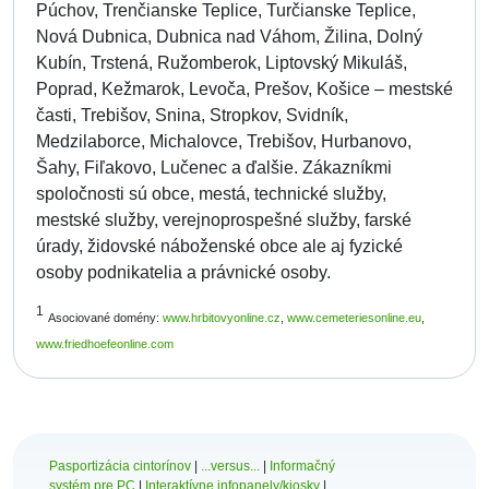
Púchov, Trenčianske Teplice, Turčianske Teplice,
Nová Dubnica, Dubnica nad Váhom, Žilina, Dolný
Kubín, Trstená, Ružomberok, Liptovský Mikuláš,
Poprad, Kežmarok, Levoča, Prešov, Košice – mestské
časti, Trebišov, Snina, Stropkov, Svidník,
Medzilaborce, Michalovce, Trebišov, Hurbanovo,
Šahy, Fiľakovo, Lučenec a ďalšie. Zákazníkmi
spoločnosti sú obce, mestá, technické služby,
mestské služby, verejnoprospešné služby, farské
úrady, židovské náboženské obce ale aj fyzické
osoby podnikatelia a právnické osoby.
1
Asociované domény:
www.hrbitovyonline.cz
,
www.cemeteriesonline.eu
,
www.friedhoefeonline.com
Pasportizácia cintorínov
|
...versus...
|
Informačný
systém pre PC
|
Interaktívne infopanely/kiosky
|