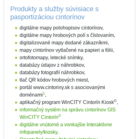
Produkty a služby súvisiace s
pasportizáciou cintorínov
digitálne mapy polohopisov cintorínov,
digitálne mapy hrobových polí s číslovaním,
digitalizované mapy dodané zákazníkmi,
mapy cintorínov vytlačené na papieri a fólii,
ortofotomapy, letecké snímky,
databázy údajov z náhrobkov,
databázy fotografií náhrobkov,
tlač QR kódov hrobových miest,
portál www.cintoriny.sk s asociovanými
1
doménami
,
©
aplikačný program WinCITY Cintorín Kiosk
,
informačný systém na správu cintorínov GIS
©
WinCITY Cintorín
digitálne vnútorné a vonkajšie Interaktívne
infopanely/kiosky,