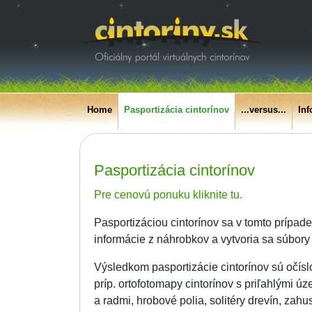
Home
Pasportizácia cintorínov
...versus...
In
Pasportizácia cintorínov
Pre cenovú ponuku kliknite tu.
Pasportizáciou cintorínov sa v tomto prípad
informácie z náhrobkov a vytvoria sa súbory
Výsledkom pasportizácie cintorínov sú očísl
príp. ortofotomapy cintorínov s priľahlými ú
a radmi, hrobové polia, solitéry drevín, z