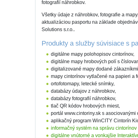
fotografií náhrobkov.
Všetky údaje z náhrobkov, fotografie a mapy,
aktualizáciou pasportu na základe objedná
Solutions s.r.o..
Produkty a služby súvisiace s pa
digitálne mapy polohopisov cintorínov,
digitálne mapy hrobových polí s číslova
digitalizované mapy dodané zákazníkmi
mapy cintorínov vytlačené na papieri a fó
ortofotomapy, letecké snímky,
databázy údajov z náhrobkov,
databázy fotografií náhrobkov,
tlač QR kódov hrobových miest,
portál www.cintoriny.sk s asociovaným
aplikačný program WinCITY Cintorín Ki
informačný systém na správu cintorínov
digitálne vnútorné a vonkajšie Interaktí