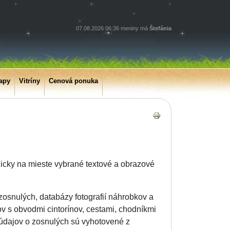
07.08.2026 06:36 meniny má
Štefánia
apy
Vitríny
Cenová ponuka
zicky na mieste vybrané textové a obrazové
zosnulých, databázy fotografií náhrobkov a
ov s obvodmi cintorínov, cestami, chodníkmi
 údajov o zosnulých sú vyhotovené z