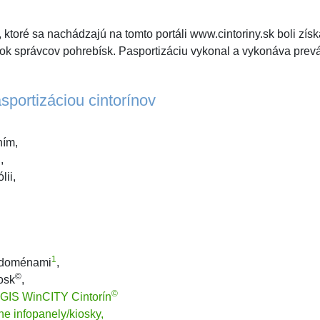
 ktoré sa nachádzajú na tomto portáli www.cintoriny.sk boli zís
vok správcov pohrebísk. Pasportizáciu vykonal a vykonáva pre
sportizáciou cintorínov
ním,
,
lii,
1
i doménami
,
©
osk
,
©
 GIS WinCITY Cintorín
vne infopanely/kiosky,