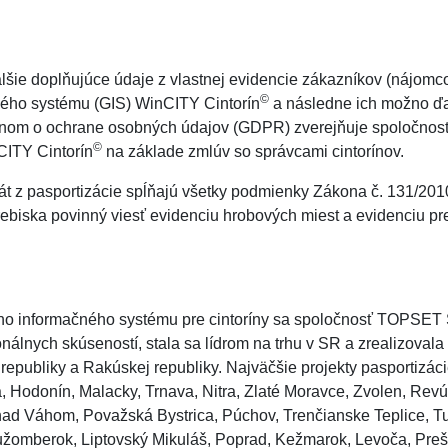
alšie doplňujúce údaje z vlastnej evidencie zákazníkov (nájomco
©
ného systému (GIS) WinCITY Cintorín
a následne ich možno ďa
konom o ochrane osobných údajov (GDPR) zverejňuje spoločno
©
nCITY Cintorín
na základe zmlúv so správcami cintorínov.
t z pasportizácie spĺňajú všetky podmienky Zákona č. 131/2010
ebiska povinný viesť evidenciu hrobových miest a evidenciu pr
vého informačného systému pre cintoríny sa spoločnosť TOPSET 
nálnych skúseností, stala sa lídrom na trhu v SR a zrealizovala
 republiky a Rakúskej republiky. Najväčšie projekty pasportizá
a, Hodonín, Malacky, Trnava, Nitra, Zlaté Moravce, Zvolen, Rev
nad Váhom, Považská Bystrica, Púchov, Trenčianske Teplice, T
užomberok, Liptovský Mikuláš, Poprad, Kežmarok, Levoča, Prešo