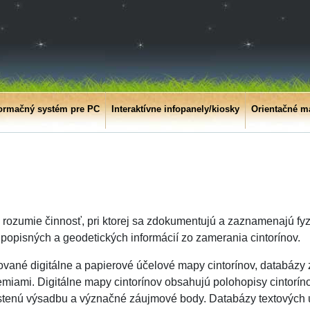
formačný systém pre PC
Interaktívne infopanely/kiosky
Orientačné m
e rozumie činnosť, pri ktorej sa zdokumentujú a zaznamenajú fy
 popisných a geodetických informácií zo zamerania cintorínov.
ované digitálne a papierové účelové mapy cintorínov, databázy 
zemiami. Digitálne mapy cintorínov obsahujú polohopisy cintorín
ahustenú výsadbu a význačné záujmové body. Databázy textových