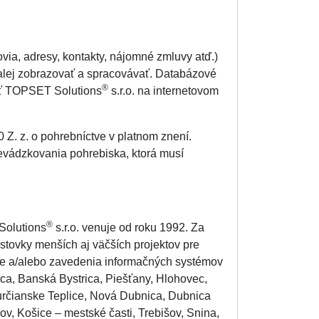
via, adresy, kontakty, nájomné zmluvy atď.)
lej zobrazovať a spracovávať. Databázové
®
sť TOPSET Solutions
s.r.o. na internetovom
 Z. z. o pohrebníctve v platnom znení.
evádzkovania pohrebiska, ktorá musí
®
Solutions
s.r.o. venuje od roku 1992. Za
 stovky menších aj väčších projektov pre
cie a/alebo zavedenia informačných systémov
úca, Banská Bystrica, Piešťany, Hlohovec,
určianske Teplice, Nová Dubnica, Dubnica
v, Košice – mestské časti, Trebišov, Snina,