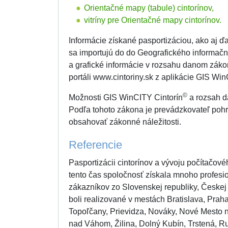
Orientačné mapy (tabule) cintorínov,
vitríny pre Orientačné mapy cintorínov.
Informácie získané pasportizáciou, ako aj ď
sa importujú do do Geografického informač
a grafické informácie v rozsahu danom zá
portáli www.cintoriny.sk z aplikácie GIS Wi
©
Možnosti GIS WinCITY Cintorín
a rozsah dá
Podľa tohoto zákona je prevádzkovateľ pohr
obsahovať zákonné náležitosti.
Referencie
Pasportizácii cintorínov a vývoju počítačo
tento čas spoločnosť získala mnoho profesio
zákazníkov zo Slovenskej republiky, Českej
boli realizované v mestách Bratislava, Prah
Topoľčany, Prievidza, Nováky, Nové Mesto 
nad Váhom, Žilina, Dolný Kubín, Trstená, R