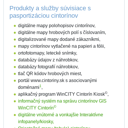
Produkty a služby súvisiace s
pasportizáciou cintorínov
digitálne mapy polohopisov cintorínov,
digitálne mapy hrobových polí s číslovaním,
digitalizované mapy dodané zákazníkmi,
mapy cintorínov vytlačené na papieri a fólii,
ortofotomapy, letecké snímky,
databázy údajov z náhrobkov,
databázy fotografií náhrobkov,
tlač QR kódov hrobových miest,
portál www.cintoriny.sk s asociovanými
1
doménami
,
©
aplikačný program WinCITY Cintorín Kiosk
,
informačný systém na správu cintorínov GIS
©
WinCITY Cintorín
digitálne vnútorné a vonkajšie Interaktívne
infopanely/kiosky,