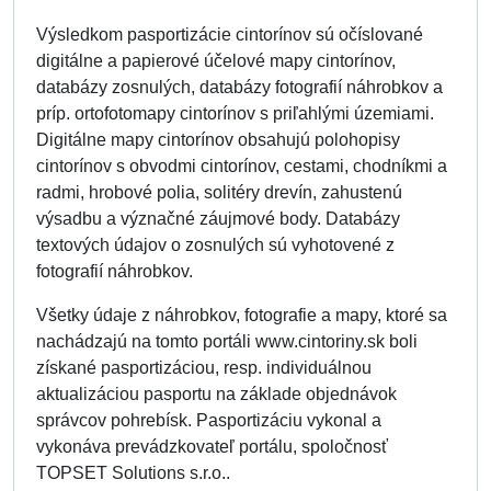
Výsledkom pasportizácie cintorínov sú očíslované
digitálne a papierové účelové mapy cintorínov,
databázy zosnulých, databázy fotografií náhrobkov a
príp. ortofotomapy cintorínov s priľahlými územiami.
Digitálne mapy cintorínov obsahujú polohopisy
cintorínov s obvodmi cintorínov, cestami, chodníkmi a
radmi, hrobové polia, solitéry drevín, zahustenú
výsadbu a význačné záujmové body. Databázy
textových údajov o zosnulých sú vyhotovené z
fotografií náhrobkov.
Všetky údaje z náhrobkov, fotografie a mapy, ktoré sa
nachádzajú na tomto portáli www.cintoriny.sk boli
získané pasportizáciou, resp. individuálnou
aktualizáciou pasportu na základe objednávok
správcov pohrebísk. Pasportizáciu vykonal a
vykonáva prevádzkovateľ portálu, spoločnosť
TOPSET Solutions s.r.o..