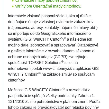
Orientačné mapy (tabule) cintorínov,
vitríny pre Orientačné mapy cintorínov.
Informácie získané pasportizáciou, ako aj ďalšie
doplňujúce údaje z vlastnej evidencie zákazníkov
(nájomcovia, adresy, kontakty, nájomné zmluvy atď.)
sa importujú do do Geografického informačného
©
systému (GIS) WinCITY Cintorín
a následne ich
možno ďalej zobrazovať a spracovávať. Databázové
a grafické informácie v rozsahu danom zákonom o
ochrane osobných údajov (GDPR) zverejňuje
®
spoločnosť TOPSET Solutions
s.r.o. na
internetovom portáli www.cintoriny.sk z aplikácie GIS
©
WinCITY Cintorín
na základe zmlúv so správcami
cintorínov.
©
Možnosti GIS WinCITY Cintorín
a rozsah dát z
pasportizácie spĺňajú všetky podmienky Zákona č.
131/2010 Z. z. o pohrebníctve v platnom znení. Podľa
tohoto zákona je prevádzkovateľ pohrebiska povinný