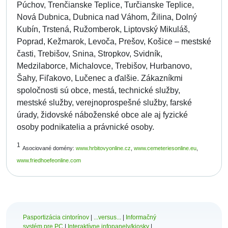
Púchov, Trenčianske Teplice, Turčianske Teplice,
Nová Dubnica, Dubnica nad Váhom, Žilina, Dolný
Kubín, Trstená, Ružomberok, Liptovský Mikuláš,
Poprad, Kežmarok, Levoča, Prešov, Košice – mestské
časti, Trebišov, Snina, Stropkov, Svidník,
Medzilaborce, Michalovce, Trebišov, Hurbanovo,
Šahy, Fiľakovo, Lučenec a ďalšie. Zákazníkmi
spoločnosti sú obce, mestá, technické služby,
mestské služby, verejnoprospešné služby, farské
úrady, židovské náboženské obce ale aj fyzické
osoby podnikatelia a právnické osoby.
1
Asociované domény:
www.hrbitovyonline.cz
,
www.cemeteriesonline.eu
,
www.friedhoefeonline.com
Pasportizácia cintorínov
|
...versus...
|
Informačný
systém pre PC
|
Interaktívne infopanely/kiosky
|