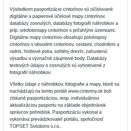
Výsledkom pasportizácie cintorínov sú očíslované
digitálne a papierové účelové mapy cintorínov,
databázy zosnulých, databázy fotografií náhrobkov a
príp. ortofotomapy cintorínov s priľahlými územiami.
Digitálne mapy cintorínov obsahujú polohopisy
cintorínov s obvodmi cintorínov, cestami, chodníkmi a
radmi, hrobové polia, solitéry drevín, zahustenú
výsadbu a význačné záujmové body. Databázy
textových údajov o zosnulých sú vyhotovené z
fotografií náhrobkov.
Všetky údaje z náhrobkov, fotografie a mapy, ktoré sa
nachádzajú na tomto portáli www.cintoriny.sk boli
získané pasportizáciou, resp. individuálnou
aktualizáciou pasportu na základe objednávok
správcov pohrebísk. Pasportizáciu vykonal a
vykonáva prevádzkovateľ portálu, spoločnosť
TOPSET Solutions s.r.o..