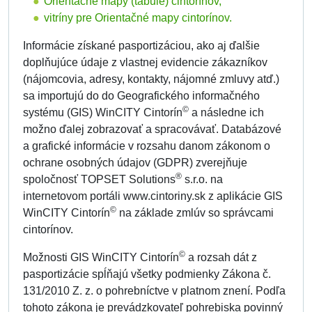
Orientačné mapy (tabule) cintorínov,
vitríny pre Orientačné mapy cintorínov.
Informácie získané pasportizáciou, ako aj ďalšie
doplňujúce údaje z vlastnej evidencie zákazníkov
(nájomcovia, adresy, kontakty, nájomné zmluvy atď.)
sa importujú do do Geografického informačného
©
systému (GIS) WinCITY Cintorín
a následne ich
možno ďalej zobrazovať a spracovávať. Databázové
a grafické informácie v rozsahu danom zákonom o
ochrane osobných údajov (GDPR) zverejňuje
®
spoločnosť TOPSET Solutions
s.r.o. na
internetovom portáli www.cintoriny.sk z aplikácie GIS
©
WinCITY Cintorín
na základe zmlúv so správcami
cintorínov.
©
Možnosti GIS WinCITY Cintorín
a rozsah dát z
pasportizácie spĺňajú všetky podmienky Zákona č.
131/2010 Z. z. o pohrebníctve v platnom znení. Podľa
tohoto zákona je prevádzkovateľ pohrebiska povinný