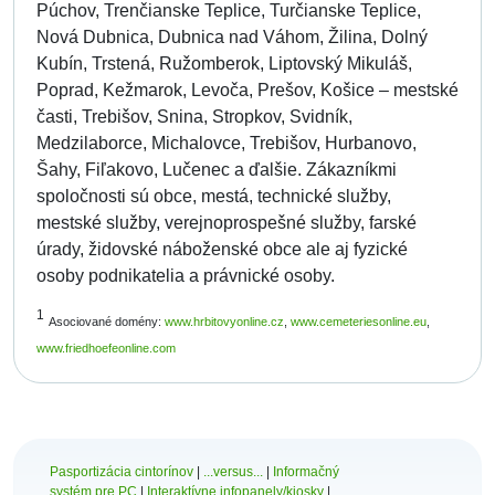
Púchov, Trenčianske Teplice, Turčianske Teplice,
Nová Dubnica, Dubnica nad Váhom, Žilina, Dolný
Kubín, Trstená, Ružomberok, Liptovský Mikuláš,
Poprad, Kežmarok, Levoča, Prešov, Košice – mestské
časti, Trebišov, Snina, Stropkov, Svidník,
Medzilaborce, Michalovce, Trebišov, Hurbanovo,
Šahy, Fiľakovo, Lučenec a ďalšie. Zákazníkmi
spoločnosti sú obce, mestá, technické služby,
mestské služby, verejnoprospešné služby, farské
úrady, židovské náboženské obce ale aj fyzické
osoby podnikatelia a právnické osoby.
1
Asociované domény:
www.hrbitovyonline.cz
,
www.cemeteriesonline.eu
,
www.friedhoefeonline.com
Pasportizácia cintorínov
|
...versus...
|
Informačný
systém pre PC
|
Interaktívne infopanely/kiosky
|