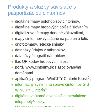
Produkty a služby súvisiace s
pasportizáciou cintorínov
digitálne mapy polohopisov cintorínov,
digitálne mapy hrobových polí s číslovaním,
digitalizované mapy dodané zákazníkmi,
mapy cintorínov vytlačené na papieri a fólii,
ortofotomapy, letecké snímky,
databázy údajov z náhrobkov,
databázy fotografií náhrobkov,
tlač QR kódov hrobových miest,
portál www.cintoriny.sk s asociovanými
1
doménami
,
©
aplikačný program WinCITY Cintorín Kiosk
,
informačný systém na správu cintorínov GIS
©
WinCITY Cintorín
digitálne vnútorné a vonkajšie Interaktívne
infopanely/kiosky,