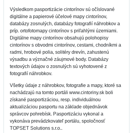
Výsledkom pasportizácie cintorínov sú očíslované
digitálne a papierové účelové mapy cintorínov,
databázy zosnulých, databázy fotografií náhrobkov a
príp. ortofotomapy cintorínov s priľahlými územiami.
Digitálne mapy cintorínov obsahujú polohopisy
cintorínov s obvodmi cintorínov, cestami, chodníkmi a
radmi, hrobové polia, solitéry drevín, zahustenú
výsadbu a význačné záujmové body. Databázy
textových údajov o zosnulých sú vyhotovené z
fotografií náhrobkov.
Všetky údaje z náhrobkov, fotografie a mapy, ktoré sa
nachádzajú na tomto portáli www.cintoriny.sk boli
získané pasportizáciou, resp. individuálnou
aktualizáciou pasportu na základe objednávok
správcov pohrebísk. Pasportizáciu vykonal a
vykonáva prevádzkovateľ portálu, spoločnosť
TOPSET Solutions s.r.o..