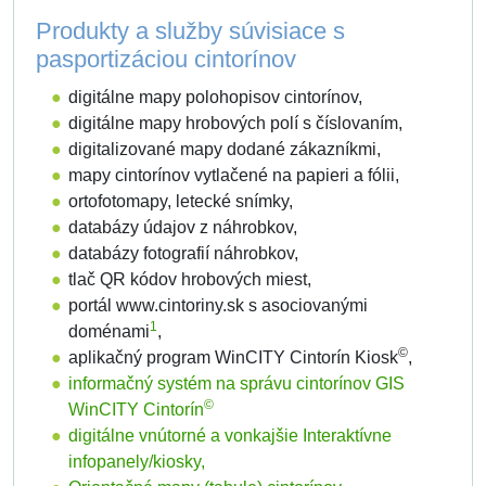
Produkty a služby súvisiace s
pasportizáciou cintorínov
digitálne mapy polohopisov cintorínov,
digitálne mapy hrobových polí s číslovaním,
digitalizované mapy dodané zákazníkmi,
mapy cintorínov vytlačené na papieri a fólii,
ortofotomapy, letecké snímky,
databázy údajov z náhrobkov,
databázy fotografií náhrobkov,
tlač QR kódov hrobových miest,
portál www.cintoriny.sk s asociovanými
1
doménami
,
©
aplikačný program WinCITY Cintorín Kiosk
,
informačný systém na správu cintorínov GIS
©
WinCITY Cintorín
digitálne vnútorné a vonkajšie Interaktívne
infopanely/kiosky,