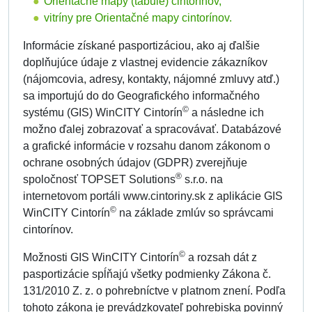
Orientačné mapy (tabule) cintorínov,
vitríny pre Orientačné mapy cintorínov.
Informácie získané pasportizáciou, ako aj ďalšie
doplňujúce údaje z vlastnej evidencie zákazníkov
(nájomcovia, adresy, kontakty, nájomné zmluvy atď.)
sa importujú do do Geografického informačného
©
systému (GIS) WinCITY Cintorín
a následne ich
možno ďalej zobrazovať a spracovávať. Databázové
a grafické informácie v rozsahu danom zákonom o
ochrane osobných údajov (GDPR) zverejňuje
®
spoločnosť TOPSET Solutions
s.r.o. na
internetovom portáli www.cintoriny.sk z aplikácie GIS
©
WinCITY Cintorín
na základe zmlúv so správcami
cintorínov.
©
Možnosti GIS WinCITY Cintorín
a rozsah dát z
pasportizácie spĺňajú všetky podmienky Zákona č.
131/2010 Z. z. o pohrebníctve v platnom znení. Podľa
tohoto zákona je prevádzkovateľ pohrebiska povinný