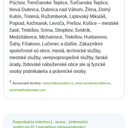
Púchov, Trenčianske Teplice, Turčianske Teplice,
Nová Dubnica, Dubnica nad Váhom, Žilina, Dolný
Kubín, Trstená, Ružomberok, Liptovský Mikuláš,
Poprad, Kežmarok, Levoča, Prešov, Košice – mestské
časti, Trebišov, Snina, Stropkov, Svidník,
Medzilaborce, Michalovce, Trebišov, Hurbanovo,
Šahy, Fiľakovo, Lučenec a ďalšie. Zákazníkmi
spoločnosti sú obce, mestá, technické služby,
mestské služby, verejnoprospešné služby, farské
úrady, židovské náboženské obce ale aj fyzické
osoby podnikatelia a právnické osoby.
1
Asociované domény:
www.hrbitovyonline.cz
,
www.cemeteriesonline.eu
,
www.friedhoefeonline.com
Pasportizácia cintorínov
|
...versus...
|
Informačný
systém pre PC
|
Interaktívne infopanely/kiosky
|