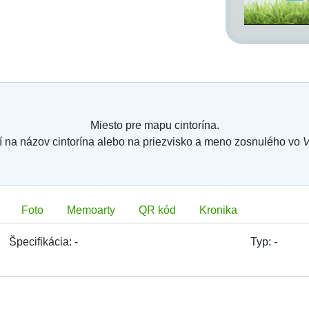
Miesto pre mapu cintorína.
í na názov cintorína alebo na priezvisko a meno zosnulého vo
V
Foto
Memoarty
QR kód
Kronika
Špecifikácia:
-
Typ:
-