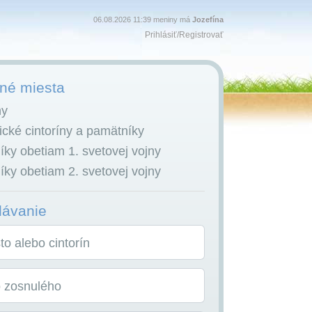
06.08.2026 11:39 meniny má
Jozefína
Prihlásiť
/
Registrovať
é miesta
ny
cké cintoríny a pamätníky
ky obetiam 1. svetovej vojny
ky obetiam 2. svetovej vojny
dávanie
o alebo cintorín
o zosnulého