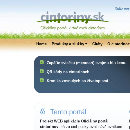
Stále nar
Home
Produkty a služby
Citáty
O cintoríno
Zapáľte sviečku (memoart) svojmu blízkemu
QR kódy na cintorínoch
Kronika zosnulých so životopismi
Tento portál
Projekt WEB aplikácie Oficiálny portál
cintorínov
má za cieľ poskytovať návštevníkom