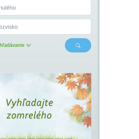
nulého
ezvisko
hľadávanie
s
Next