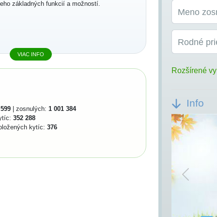
jeho základných funkcií a možností.
Meno zos
Rodné pri
VIAC INFO
Rozšírené vy
Info
 599
| zosnulých:
1 001 384
ytíc:
352 288
oložených kytíc:
376
Previou