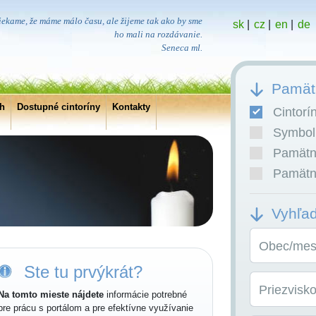
iekame, že máme málo času, ale žijeme tak ako by sme
sk
|
cz
|
en
|
de
ho mali na rozdávanie.
Seneca ml.
Pamätn
ch
Dostupné cintoríny
Kontakty
Cintorí
Symboli
Pamätní
Pamätní
Vyhľa
Obec/mest
Ste tu prvýkrát?
Priezvisk
Na tomto mieste nájdete
informácie potrebné
pre prácu s portálom a pre efektívne využívanie