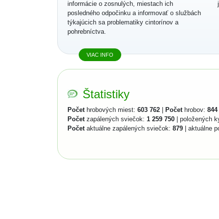
informácie o zosnulých, miestach ich
posledného odpočinku a informovať o službách
týkajúcich sa problematiky cintorínov a
pohrebníctva.
VIAC INFO
Štatistiky
Počet
hrobových miest:
603 762
|
Počet
hrobov:
844
Počet
zapálených sviečok:
1 259 750
| položených k
Počet
aktuálne zapálených sviečok:
879
| aktuálne p