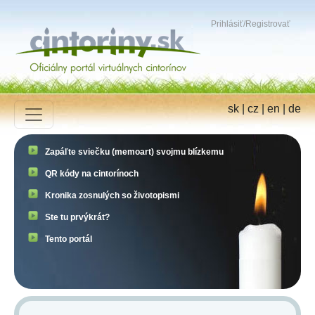
Prihlásiť
/
Registrovať
sk
|
cz
|
en
|
de
Zapáľte sviečku (memoart) svojmu blízkemu
QR kódy na cintorínoch
Kronika zosnulých so životopismi
Ste tu prvýkrát?
Tento portál