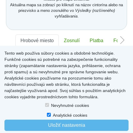
Aktuálna mapa sa zobrazí po kliknutí na názov cintorína alebo na
priezvisko a meno zosnulého vo
Výsledky (rozšíreného)
vyhľadávania
.
Hrobové miesto
Zosnulí
Platba
Foto
Tento web používa súbory cookies a obdobné technológie.
Sektor:
-
Rad:
-
Číslo:
-
Funkčné cookies sú potrebné na zabezpečenie funkcionality
stránky (zapamätanie nastavenia jazyka, prihlásenie, ochrana
proti spamu) a sú nevyhnutné pre správne fungovanie webu.
Miesto pre informácie o hrobovom mieste
Analytické cookies používame na porozumenie tomu ako
návštevníci používajú web stránku, ktorá funkcionalita je
najčastejšie využívaná apod. Svoj súhlas s použitím analytických
cookies vyjadrite prostredníctvom tohto formulára.
Home
|
Produkty a služby
|
Citáty
|
O cintorínoch
|
Dostupné cintoríny
|
Nevyhnutné cookies
Kontakty
|
sk
|
cz
|
en
|
de
Copyright © 2026
Analytické cookies
Uložiť nastavenia