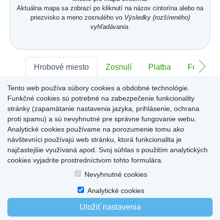
Aktuálna mapa sa zobrazí po kliknutí na názov cintorína alebo na
priezvisko a meno zosnulého vo
Výsledky (rozšíreného)
vyhľadávania
.
Hrobové miesto
Zosnulí
Platba
Foto
Tento web používa súbory cookies a obdobné technológie.
Sektor:
-
Rad:
-
Číslo:
-
Funkčné cookies sú potrebné na zabezpečenie funkcionality
stránky (zapamätanie nastavenia jazyka, prihlásenie, ochrana
proti spamu) a sú nevyhnutné pre správne fungovanie webu.
Miesto pre informácie o hrobovom mieste
Analytické cookies používame na porozumenie tomu ako
návštevníci používajú web stránku, ktorá funkcionalita je
najčastejšie využívaná apod. Svoj súhlas s použitím analytických
cookies vyjadrite prostredníctvom tohto formulára.
Home
|
Produkty a služby
|
Citáty
|
O cintorínoch
|
Dostupné cintoríny
|
Nevyhnutné cookies
Kontakty
|
sk
|
cz
|
en
|
de
Copyright © 2026
Analytické cookies
Uložiť nastavenia