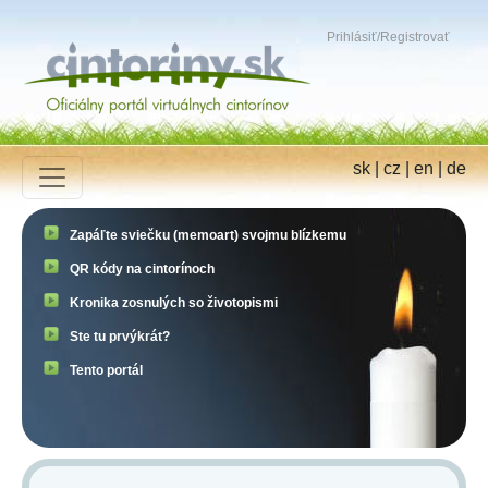
Prihlásiť
/
Registrovať
sk
|
cz
|
en
|
de
Zapáľte sviečku (memoart) svojmu blízkemu
QR kódy na cintorínoch
Kronika zosnulých so životopismi
Ste tu prvýkrát?
Tento portál