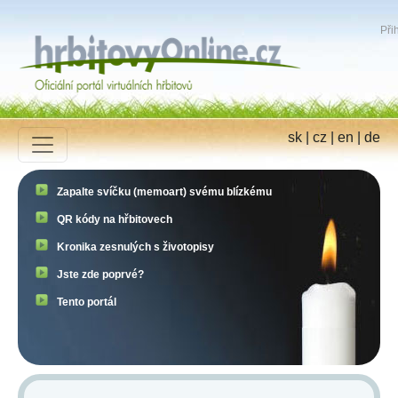
Přih
sk
|
cz
|
en
|
de
Zapalte svíčku (memoart) svému blízkému
QR kódy na hřbitovech
Kronika zesnulých s životopisy
Jste zde poprvé?
Tento portál