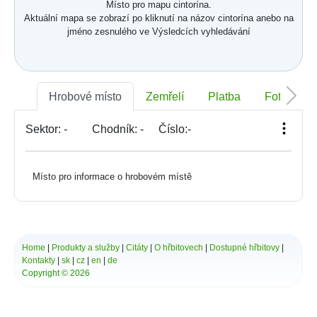
Místo pro mapu cintorína.
Aktuální mapa se zobrazí po kliknutí na názov cintorína anebo na
jméno zesnulého ve Výsledcích vyhledávání
Hrobové místo
Zemřelí
Platba
Foto
Sektor:
-
Chodník:
-
Číslo:
-
Místo pro informace o hrobovém místě
Home
|
Produkty a služby
|
Citáty
|
O hřbitovech
|
Dostupné hřbitovy
|
Kontakty
|
sk
|
cz
|
en
|
de
Copyright © 2026