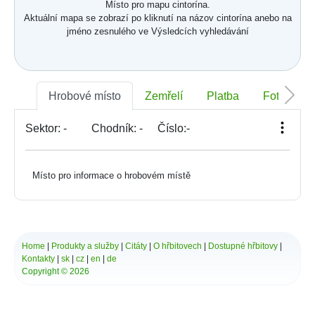
Místo pro mapu cintorína.
Aktuální mapa se zobrazí po kliknutí na názov cintorína anebo na
jméno zesnulého ve Výsledcích vyhledávání
Hrobové místo
Zemřelí
Platba
Foto
Sektor:
-
Chodník:
-
Číslo:
-
Místo pro informace o hrobovém místě
Home
|
Produkty a služby
|
Citáty
|
O hřbitovech
|
Dostupné hřbitovy
|
Kontakty
|
sk
|
cz
|
en
|
de
Copyright © 2026