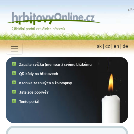
Přih
sk
|
cz
|
en
|
de
Zapalte svíčku (memoart) svému blízkému
QR kódy na hřbitovech
Kronika zesnulých s životopisy
Jste zde poprvé?
Tento portál