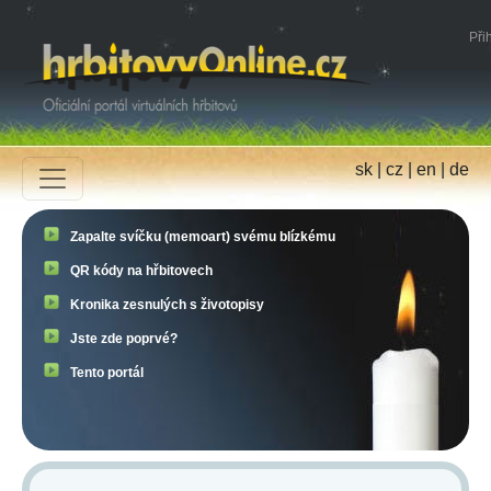
Přih
sk
|
cz
|
en
|
de
Zapalte svíčku (memoart) svému blízkému
QR kódy na hřbitovech
Kronika zesnulých s životopisy
Jste zde poprvé?
Tento portál