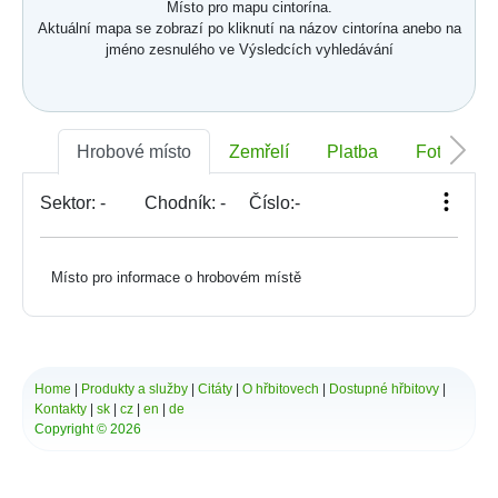
Místo pro mapu cintorína.
Aktuální mapa se zobrazí po kliknutí na názov cintorína anebo na
jméno zesnulého ve Výsledcích vyhledávání
Hrobové místo
Zemřelí
Platba
Foto
Sektor:
-
Chodník:
-
Číslo:
-
Místo pro informace o hrobovém místě
Home
|
Produkty a služby
|
Citáty
|
O hřbitovech
|
Dostupné hřbitovy
|
Kontakty
|
sk
|
cz
|
en
|
de
Copyright © 2026