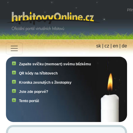
Přih
sk
|
cz
|
en
|
de
Zapalte svíčku (memoart) svému blízkému
QR kódy na hřbitovech
Kronika zesnulých s životopisy
Jste zde poprvé?
Tento portál