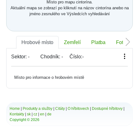
Místo pro mapu cintorína.
Aktuální mapa se zobrazí po kliknutí na názov cintorína anebo na
jméno zesnulého ve Výsledcích vyhledávání
Hrobové místo
Zemřelí
Platba
Foto
Sektor:
-
Chodník:
-
Číslo:
-
Místo pro informace o hrobovém místě
Home
|
Produkty a služby
|
Citáty
|
O hřbitovech
|
Dostupné hřbitovy
|
Kontakty
|
sk
|
cz
|
en
|
de
Copyright © 2026