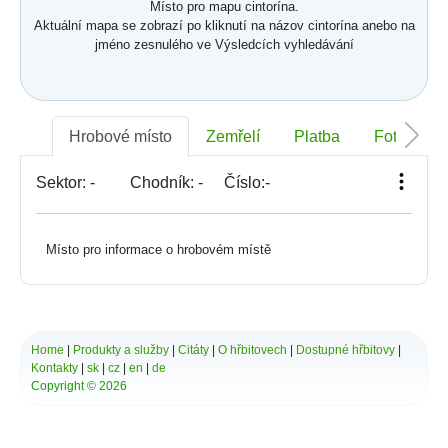
Místo pro mapu cintorína.
Aktuální mapa se zobrazí po kliknutí na názov cintorína anebo na
jméno zesnulého ve Výsledcích vyhledávání
Hrobové místo
Zemřelí
Platba
Foto
Sektor:
-
Chodník:
-
Číslo:
-
Místo pro informace o hrobovém místě
Home
|
Produkty a služby
|
Citáty
|
O hřbitovech
|
Dostupné hřbitovy
|
Kontakty
|
sk
|
cz
|
en
|
de
Copyright © 2026