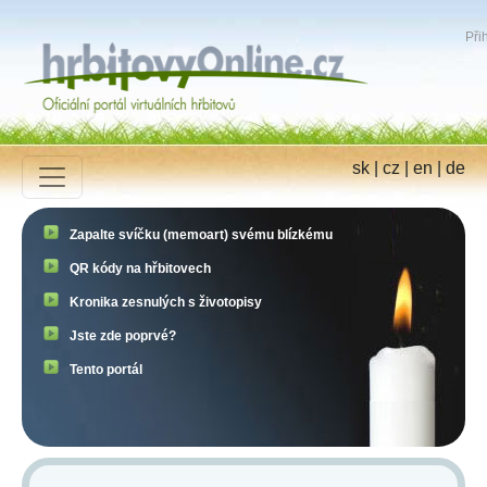
Přih
sk
|
cz
|
en
|
de
Zapalte svíčku (memoart) svému blízkému
QR kódy na hřbitovech
Kronika zesnulých s životopisy
Jste zde poprvé?
Tento portál