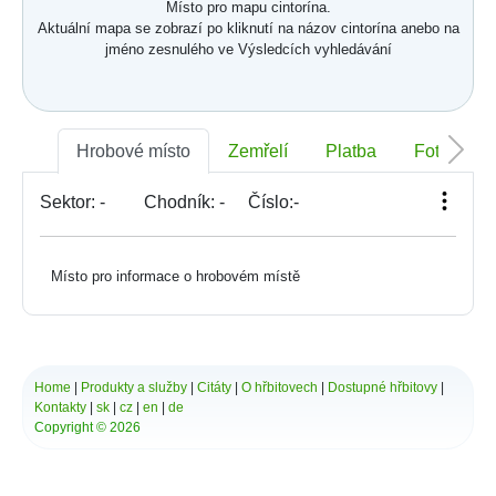
Místo pro mapu cintorína.
Aktuální mapa se zobrazí po kliknutí na názov cintorína anebo na
jméno zesnulého ve Výsledcích vyhledávání
Hrobové místo
Zemřelí
Platba
Foto
Sektor:
-
Chodník:
-
Číslo:
-
Místo pro informace o hrobovém místě
Home
|
Produkty a služby
|
Citáty
|
O hřbitovech
|
Dostupné hřbitovy
|
Kontakty
|
sk
|
cz
|
en
|
de
Copyright © 2026