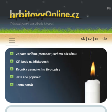
Přih
sk
|
cz
|
en
|
de
Zapalte svíčku (memoart) svému blízkému
QR kódy na hřbitovech
Kronika zesnulých s životopisy
Jste zde poprvé?
Tento portál