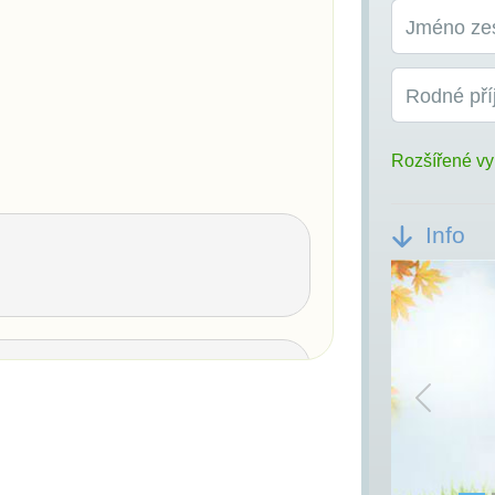
Jméno ze
Rodné pří
Rozšířené vy
Info
Previou