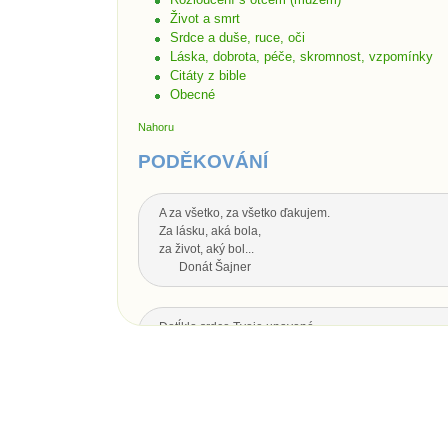
Život a smrt
Srdce a duše, ruce, oči
Láska, dobrota, péče, skromnost, vzpomínky
Citáty z bible
Obecné
Nahoru
PODĚKOVÁNÍ
A za všetko, za všetko ďakujem.
Za lásku, aká bola,
za život, aký bol...
Donát Šajner
Dotĺklo srdce Tvoje unavené,
zhasol oka svit,
nech Ti je drahý otecko,
za všetko srdečná vďaka.
Dotĺklo srdce Tvoje unavené,