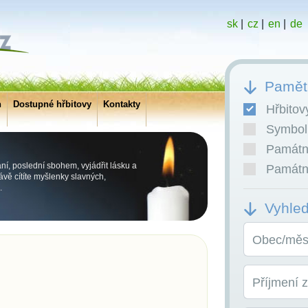
sk
|
cz
|
en
|
de
Pamětn
h
Dostupné hřbitovy
Kontakty
Hřbitov
Symboli
Památní
ní, poslední sbohem, vyjádřit lásku a
Památní
vě cítíte myšlenky slavných,
.
Vyhle
Obec/měst
Příjmení 