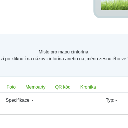
Místo pro mapu cintorína.
zí po kliknutí na názov cintorína anebo na jméno zesnulého ve
Foto
Memoarty
QR kód
Kronika
Specifikace:
-
Typ:
-