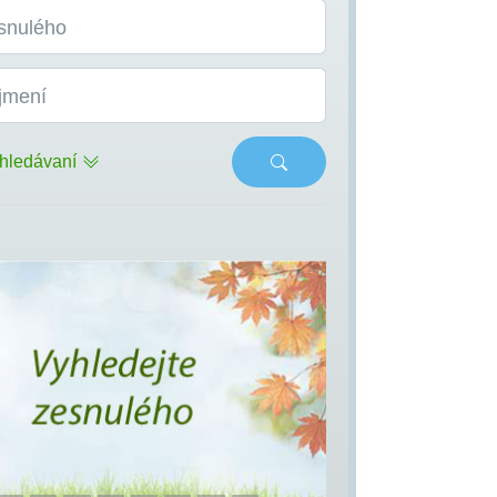
snulého
jmení
hledávaní
s
Next