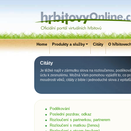
Home
Produkty a služby
Citáty
O hřbitovec
Citáty
Je těžké najít v zármutku slova na rozloučenou, poděková
úctu k zesnulému. Možná Vám pomohou vyjádřit to, co prá
moudrosti věků, citáty z bible i jednoduché slova z epitafů
Poděkování
Poslední pozdrav, odkaz
Rozloučení s partnerkou, partnerem
Rozloučení s matkou (ženou)
Rozloučení s otcem (mužem)