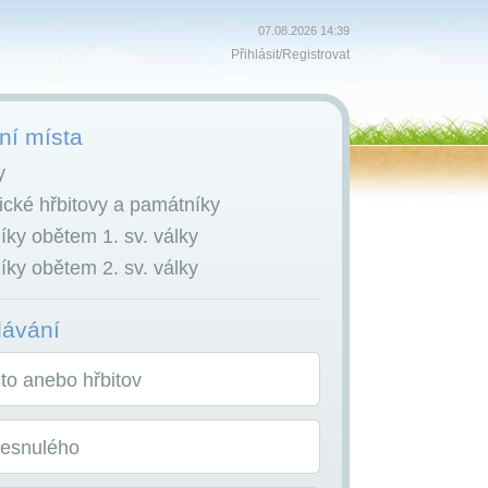
07.08.2026 14:39
Přihlásit
/
Registrovat
í místa
y
cké hřbitovy a památníky
ky obětem 1. sv. války
ky obětem 2. sv. války
dávání
o anebo hřbitov
zesnulého