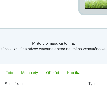
Místo pro mapu cintorína.
zí po kliknutí na názov cintorína anebo na jméno zesnulého ve
Foto
Memoarty
QR kód
Kronika
Specifikace:
-
Typ:
-