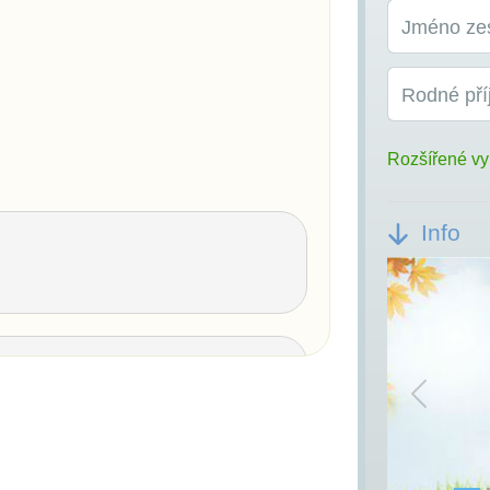
Jméno ze
Rodné pří
Rozšířené vy
Info
Previou