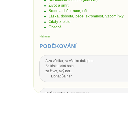
Život a smrt
Srdce a duše, ruce, oči
Láska, dobrota, péče, skromnost, vzpomínky
Citáty z bible
Obecné
Nahoru
PODĚKOVÁNÍ
A za všetko, za všetko ďakujem.
Za lásku, aká bola,
za život, aký bol...
Donát Šajner
Dotĺklo srdce Tvoje unavené,
zhasol oka svit,
nech Ti je drahý otecko,
za všetko srdečná vďaka.
Dotĺklo srdce Tvoje unavené,