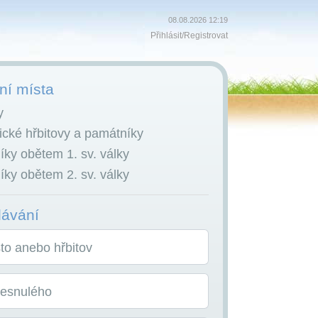
08.08.2026 12:19
Přihlásit
/
Registrovat
í místa
y
cké hřbitovy a památníky
ky obětem 1. sv. války
ky obětem 2. sv. války
dávání
o anebo hřbitov
zesnulého