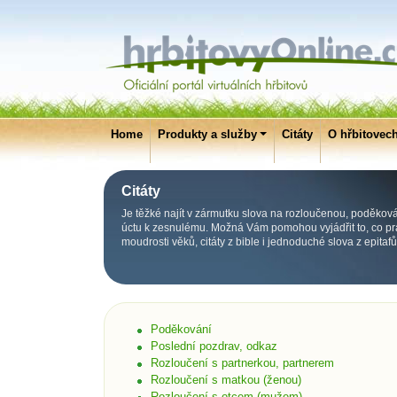
Home
Produkty a služby
Citáty
O hřbitovec
Citáty
Je těžké najít v zármutku slova na rozloučenou, poděková
úctu k zesnulému. Možná Vám pomohou vyjádřit to, co prá
moudrosti věků, citáty z bible i jednoduché slova z epitafů
Poděkování
Poslední pozdrav, odkaz
Rozloučení s partnerkou, partnerem
Rozloučení s matkou (ženou)
Rozloučení s otcem (mužem)