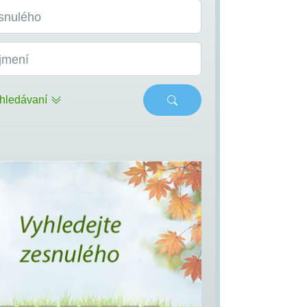
snulého
jmení
hledávaní
s
Next