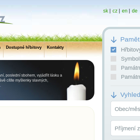
sk
|
cz
|
en
|
de
Pamětn
h
Dostupné hřbitovy
Kontakty
Hřbitov
Symboli
Památní
ní, poslední sbohem, vyjádřit lásku a
Památní
vě cítíte myšlenky slavných,
.
Vyhle
Obec/měst
Příjmení 