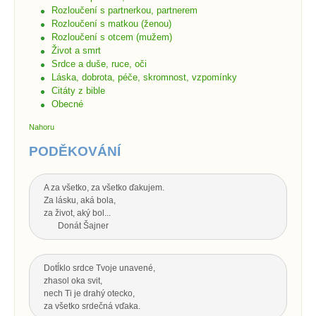
Rozloučení s partnerkou, partnerem
Rozloučení s matkou (ženou)
Rozloučení s otcem (mužem)
Život a smrt
Srdce a duše, ruce, oči
Láska, dobrota, péče, skromnost, vzpomínky
Citáty z bible
Obecné
Nahoru
PODĚKOVÁNÍ
A za všetko, za všetko ďakujem.
Za lásku, aká bola,
za život, aký bol...
Donát Šajner
Dotĺklo srdce Tvoje unavené,
zhasol oka svit,
nech Ti je drahý otecko,
za všetko srdečná vďaka.