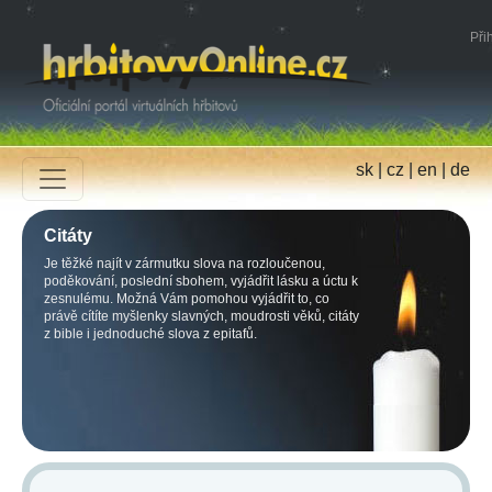
Přih
sk
|
cz
|
en
|
de
Citáty
Je těžké najít v zármutku slova na rozloučenou,
poděkování, poslední sbohem, vyjádřit lásku a úctu k
zesnulému. Možná Vám pomohou vyjádřit to, co
právě cítíte myšlenky slavných, moudrosti věků, citáty
z bible i jednoduché slova z epitafů.