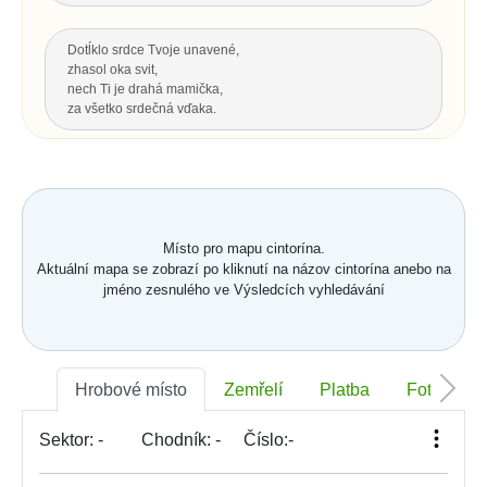
Dotĺklo srdce Tvoje unavené,
zhasol oka svit,
nech Ti je drahá mamička,
za všetko srdečná vďaka.
Za všetku lásku a starostlivosť Tvoju,
čo s vďakou dnes Ti môžem dať...
Hrsť krásnych kvetov na pozdrav
a potom už len spomínať.
Místo pro mapu cintorína.
Aktuální mapa se zobrazí po kliknutí na názov cintorína anebo na
Nahoru
jméno zesnulého ve Výsledcích vyhledávání
POSLEDNÍ POZDRAV, ODKAZ
Nech je vôľa Tvoja nám všetkým,
Hrobové místo
Zemřelí
Platba
Foto
ako vtákom je a hmyzu,
pokornej byline aj spievajúcej vode.
S. K. Neumann
Sektor:
-
Chodník:
-
Číslo:
-