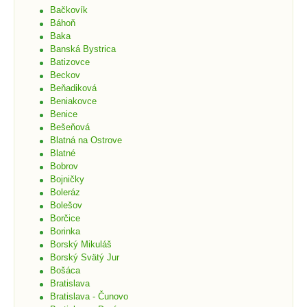
Bačkovík
Báhoň
Baka
Banská Bystrica
Batizovce
Beckov
Beňadiková
Beniakovce
Benice
Bešeňová
Blatná na Ostrove
Blatné
Bobrov
Bojničky
Boleráz
Bolešov
Borčice
Borinka
Borský Mikuláš
Borský Svätý Jur
Bošáca
Bratislava
Bratislava - Čunovo