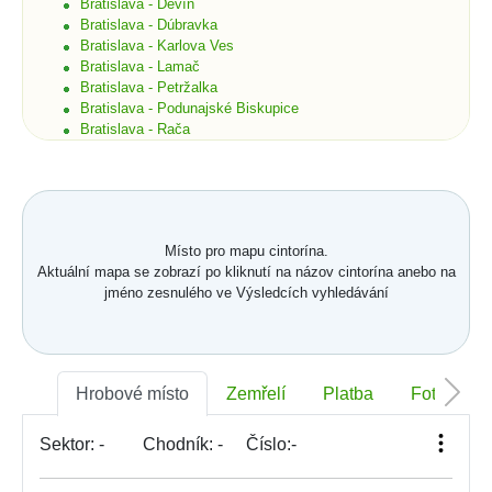
Bratislava - Devín
Bratislava - Dúbravka
Bratislava - Karlova Ves
Bratislava - Lamač
Bratislava - Petržalka
Bratislava - Podunajské Biskupice
Bratislava - Rača
Bratislava - Rusovce
Bratislava - Ružinov
Bratislava - Staré Mesto
Bratislava - Vajnory
Bratislava - Vrakuňa
Místo pro mapu cintorína.
Bratislava - Záhorská Bystrica
Aktuální mapa se zobrazí po kliknutí na názov cintorína anebo na
Brekov
jméno zesnulého ve Výsledcích vyhledávání
Bretka
Bučany
Budimír
Budmerice
Buková
Hrobové místo
Zemřelí
Platba
Foto
Bukovec okr. Košice
Bukovec okr. Myjava
Buzica
Sektor:
-
Chodník:
-
Číslo:
-
Bystrany
Bystrička