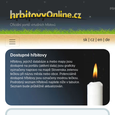
Přih
sk
|
cz
|
en
|
de
Dostupné hřbitovy
Hřbitovy, jejichž databáze a /nebo mapy jsou
dostupné na portálu (aktivní data) jsou graficky
vyznačeny napravo na mapě Slovenska zelenou
tečkou při názvu města nebo obce. Potenciálně
dostupné hřbitovy jsou označeny modrou tečkou.
Podrobný seznam hřbitovů najdete níže v tabulce.
Seznam bude průběžně aktualizován.