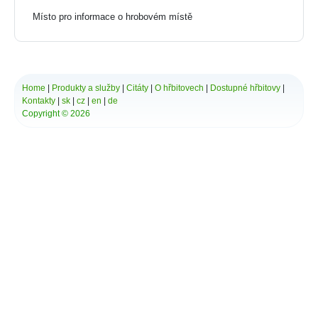
Bytča
Místo pro informace o hrobovém místě
Bziny
Čachtice
Čelovce
Cerová
Červený Hrádok
Home
|
Produkty a služby
|
Citáty
|
O hřbitovech
|
Dostupné hřbitovy
|
Červený Kláštor
Kontakty
|
sk
|
cz
|
en
|
de
Chlebnice
Copyright © 2026
Chocholná - Velčice
Chropov
Chtelnica
Čierna Lehota
Čierna Voda
Cífer
Čiližská Radvaň
Čirč
Čižatice
Demo
Detva
Dlhá Ves
Dlhé Stráže
Dobrohošť
Dobšiná