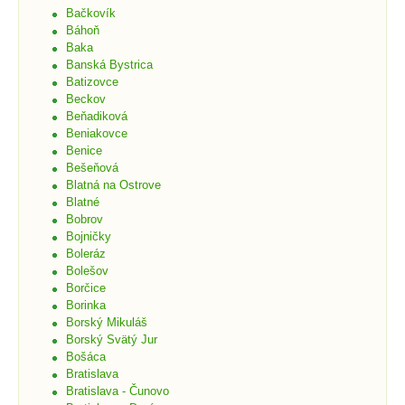
Bačkovík
Báhoň
Baka
Banská Bystrica
Batizovce
Beckov
Beňadiková
Beniakovce
Benice
Bešeňová
Blatná na Ostrove
Blatné
Bobrov
Bojničky
Boleráz
Bolešov
Borčice
Borinka
Borský Mikuláš
Borský Svätý Jur
Bošáca
Bratislava
Bratislava - Čunovo