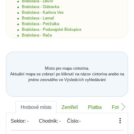
Bratislava - Devín
Bratislava - Dúbravka
Bratislava - Karlova Ves
Bratislava - Lamač
Bratislava - Petržalka
Bratislava - Podunajské Biskupice
Bratislava - Rača
Bratislava - Rusovce
Bratislava - Ružinov
Bratislava - Staré Mesto
Bratislava - Vajnory
Bratislava - Vrakuňa
Místo pro mapu cintorína.
Bratislava - Záhorská Bystrica
Aktuální mapa se zobrazí po kliknutí na názov cintorína anebo na
Brekov
jméno zesnulého ve Výsledcích vyhledávání
Bretka
Bučany
Budimír
Budmerice
Buková
Hrobové místo
Zemřelí
Platba
Foto
Bukovec okr. Košice
Bukovec okr. Myjava
Buzica
Sektor:
-
Chodník:
-
Číslo:
-
Bystrany
Bystrička