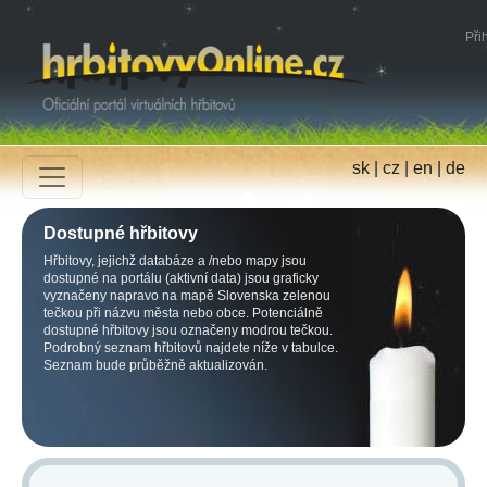
Přih
sk
|
cz
|
en
|
de
Dostupné hřbitovy
Hřbitovy, jejichž databáze a /nebo mapy jsou
dostupné na portálu (aktivní data) jsou graficky
vyznačeny napravo na mapě Slovenska zelenou
tečkou při názvu města nebo obce. Potenciálně
dostupné hřbitovy jsou označeny modrou tečkou.
Podrobný seznam hřbitovů najdete níže v tabulce.
Seznam bude průběžně aktualizován.