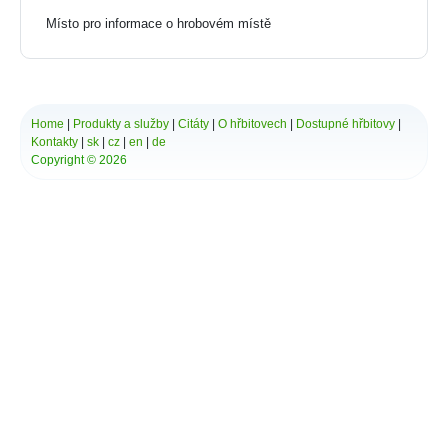
Bytča
Místo pro informace o hrobovém místě
Bziny
Čachtice
Čelovce
Cerová
Červený Hrádok
Home
|
Produkty a služby
|
Citáty
|
O hřbitovech
|
Dostupné hřbitovy
|
Červený Kláštor
Kontakty
|
sk
|
cz
|
en
|
de
Chlebnice
Copyright © 2026
Chocholná - Velčice
Chropov
Chtelnica
Čierna Lehota
Čierna Voda
Cífer
Čiližská Radvaň
Čirč
Čižatice
Demo
Detva
Dlhá Ves
Dlhé Stráže
Dobrohošť
Dobšiná