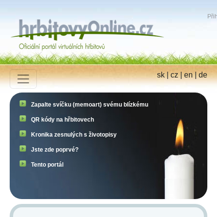
Přih
sk
|
cz
|
en
|
de
Zapalte svíčku (memoart) svému blízkému
QR kódy na hřbitovech
Kronika zesnulých s životopisy
Jste zde poprvé?
Tento portál