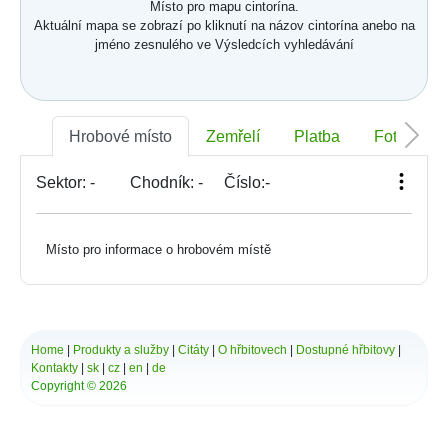
Místo pro mapu cintorína.
Aktuální mapa se zobrazí po kliknutí na názov cintorína anebo na
jméno zesnulého ve Výsledcích vyhledávání
Hrobové místo
Zemřelí
Platba
Foto
Sektor:
-
Chodník:
-
Číslo:
-
Místo pro informace o hrobovém místě
Home
|
Produkty a služby
|
Citáty
|
O hřbitovech
|
Dostupné hřbitovy
|
Kontakty
|
sk
|
cz
|
en
|
de
Copyright © 2026