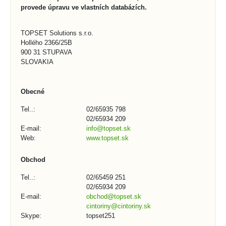
provede úpravu ve vlastních databázích.
TOPSET Solutions s.r.o.
Hollého 2366/25B
900 31 STUPAVA
SLOVAKIA
Obecné
Tel..:
02/65935 798
02/65934 209
E-mail:
info@topset.sk
Web:
www.topset.sk
Obchod
Tel..:
02/65459 251
02/65934 209
E-mail:
obchod@topset.sk
cintoriny@cintoriny.sk
Skype:
topset251