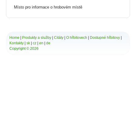
Místo pro informace o hrobovém místě
*
Vaše zpráva:
Home
|
Produkty a služby
|
Citáty
|
O hřbitovech
|
Dostupné hřbitovy
|
Kontakty
|
sk
|
cz
|
en
|
de
Copyright © 2026