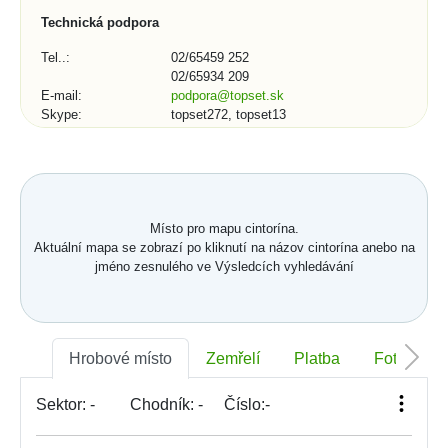
Technická podpora
Tel..:
02/65459 252
02/65934 209
E-mail:
podpora@topset.sk
Skype:
topset272, topset13
Kontaktní formulář (1/3)
Město, obec, organizace:
Místo pro mapu cintorína.
Aktuální mapa se zobrazí po kliknutí na názov cintorína anebo na
jméno zesnulého ve Výsledcích vyhledávání
Telefonní číslo:
Hrobové místo
Zemřelí
Platba
Foto
*
E-mail:
Sektor:
-
Chodník:
-
Číslo:
-