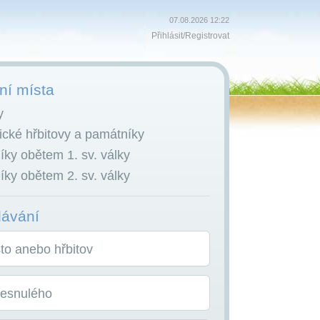
07.08.2026 12:22
Přihlásit
/
Registrovat
í místa
y
cké hřbitovy a památníky
ky obětem 1. sv. války
ky obětem 2. sv. války
dávání
o anebo hřbitov
zesnulého