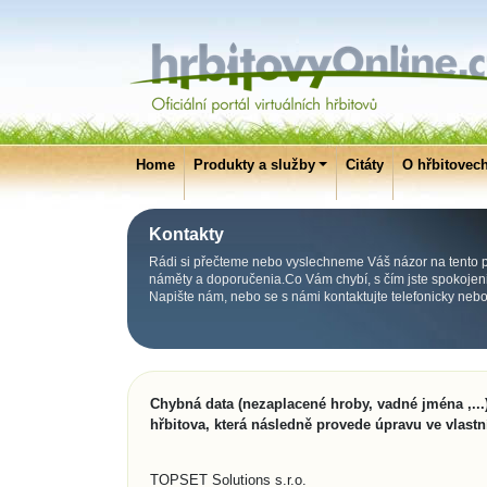
Home
Produkty a služby
Citáty
O hřbitovec
Kontakty
Rádi si přečteme nebo vyslechneme Váš názor na tento po
náměty a doporučenia.Co Vám chybí, s čím jste spokojeni, 
Napište nám, nebo se s námi kontaktujte telefonicky neb
Chybná data (nezaplacené hroby, vadné jména ,...)
hřbitova, která následně provede úpravu ve vlastn
TOPSET Solutions s.r.o.