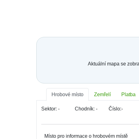
Telefonní číslo:
*
E-mail:
*
Vaše zpráva:
Aktuální mapa se zobra
Hrobové místo
Zemřelí
Platba
Sektor:
-
Chodník:
-
Číslo:
-
Místo pro informace o hrobovém místě