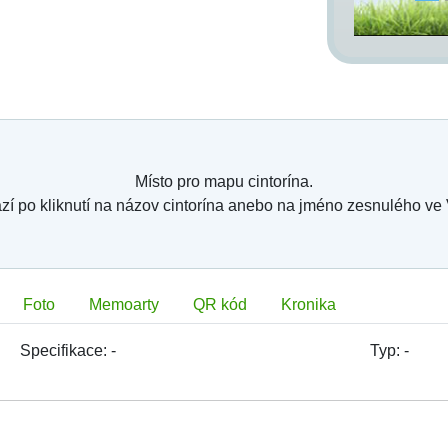
Místo pro mapu cintorína.
zí po kliknutí na názov cintorína anebo na jméno zesnulého ve
Foto
Memoarty
QR kód
Kronika
Specifikace:
-
Typ:
-