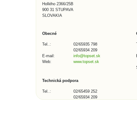
Hollého 2366/25B
900 31 STUPAVA
SLOVAKIA
Obecné
Tel..:
02/65935 798
02/65934 209
E-mail:
info@topset.sk
Web:
www.topset.sk
Technická podpora
Tel..:
02/65459 252
02/65934 209
E-mail:
podpora@topset.sk
Skype:
topset272, topset13
Kontaktní formulář (1/3)
Město, obec, organizace: