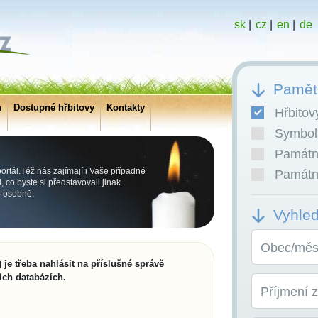
sk
|
cz
|
en
|
de
Pamětn
h
Dostupné hřbitovy
Kontakty
Hřbitov
Symboli
Památní
rtál.Též nás zajímají i Vaše případné
Památní
co byste si představovali jinak.
o osobně.
Vyhle
Obec/měst
 je třeba nahlásit na příslušné správě
ích databázích.
Příjmení 