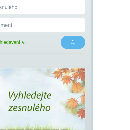
snulého
jmení
hledávaní
s
Next