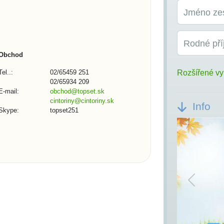
Jméno ze
Rodné pří
Obchod
Tel..:
02/65459 251
Rozšířené vy
02/65934 209
E-mail:
obchod@topset.sk
cintoriny@cintoriny.sk
Info
Skype:
topset251
Previou