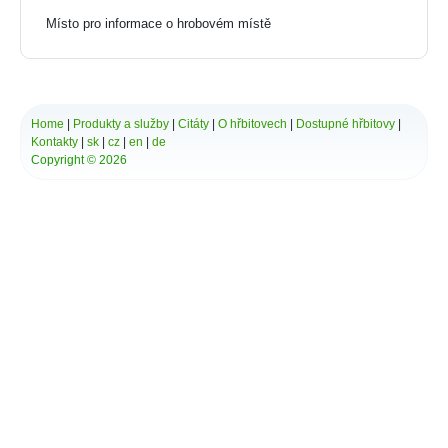
Místo pro informace o hrobovém místě
*
Vaše zpráva:
Home
|
Produkty a služby
|
Citáty
|
O hřbitovech
|
Dostupné hřbitovy
|
Kontakty
|
sk
|
cz
|
en
|
de
Copyright © 2026