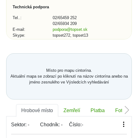
Technická podpora
Tel..:
02/65459 252
02/65934 209
E-mail:
podpora@topset.sk
Skype:
topset272, topset13
Kontaktní formulář (1/3)
Město, obec, organizace:
Místo pro mapu cintorína.
Aktuální mapa se zobrazí po kliknutí na názov cintorína anebo na
jméno zesnulého ve Výsledcích vyhledávání
Telefonní číslo:
Hrobové místo
Zemřelí
Platba
Foto
*
E-mail:
Sektor:
-
Chodník:
-
Číslo:
-