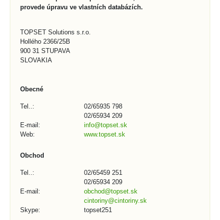
provede úpravu ve vlastních databázích.
TOPSET Solutions s.r.o.
Hollého 2366/25B
900 31 STUPAVA
SLOVAKIA
Obecné
Tel..:
02/65935 798
02/65934 209
E-mail:
info@topset.sk
Web:
www.topset.sk
Obchod
Tel..:
02/65459 251
02/65934 209
E-mail:
obchod@topset.sk
cintoriny@cintoriny.sk
Skype:
topset251