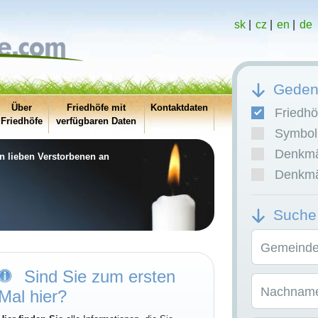
sk
|
cz
|
en
|
de
Gedenk
Über
Friedhöfe mit
Kontaktdaten
Friedhö
Friedhöfe
verfügbaren Daten
Symboli
Denkmäl
en lieben Verstorbenen an
Denkmäl
Suche
Gemeinde/
Sind Sie zum ersten
Nachname
Mal hier?