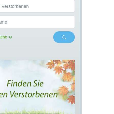
 Verstorbenen
ame
uche
s
Next