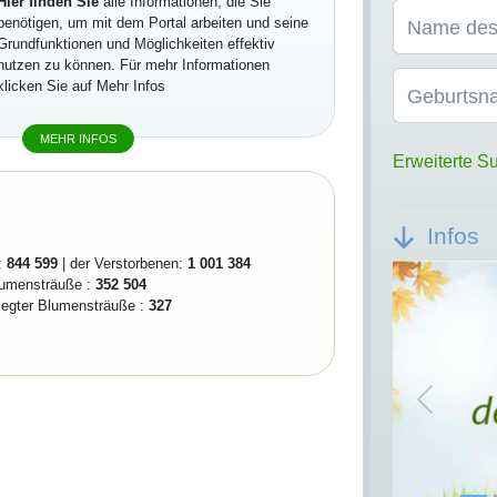
Hier finden Sie
alle Informationen, die Sie
benötigen, um mit dem Portal arbeiten und seine
Name des
Grundfunktionen und Möglichkeiten effektiv
nutzen zu können. Für mehr Informationen
klicken Sie auf Mehr Infos
Geburtsn
MEHR INFOS
Erweiterte S
Infos
:
844 599
| der Verstorbenen:
1 001 384
lumensträuße :
352 504
elegter Blumensträuße :
327
Previou