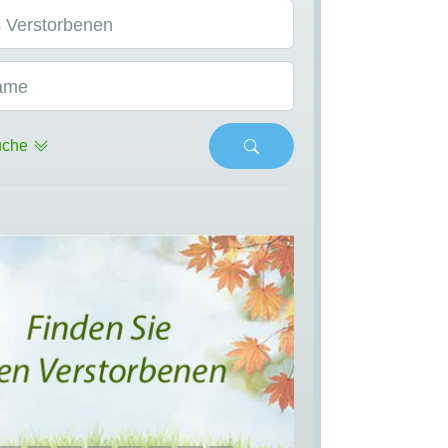
 Verstorbenen
ame
uche
s
Next