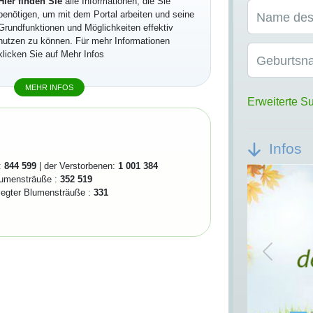
Hier finden Sie
alle Informationen, die Sie
benötigen, um mit dem Portal arbeiten und seine
Name des
Grundfunktionen und Möglichkeiten effektiv
nutzen zu können. Für mehr Informationen
klicken Sie auf Mehr Infos
Geburtsn
MEHR INFOS
Erweiterte S
Infos
:
844 599
| der Verstorbenen:
1 001 384
lumensträuße :
352 519
elegter Blumensträuße :
331
Previou