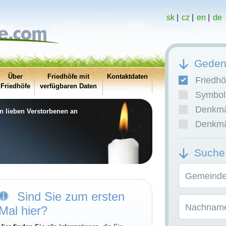
sk
|
cz
|
en
|
de
Gedenk
Über
Friedhöfe mit
Kontaktdaten
Friedhö
Friedhöfe
verfügbaren Daten
Symboli
Denkmäl
en lieben Verstorbenen an
Denkmäl
Suche
Gemeinde/
Sind Sie zum ersten
Nachname
Mal hier?