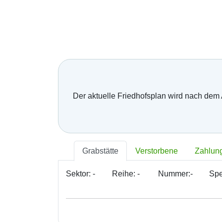
zhasol oka svit,
nech Ti je drahá mamička,
za všetko srdečná vďaka.
Za všetku lásku a starostlivosť Tvoju,
čo s vďakou dnes Ti môžem dať...
Hrsť krásnych kvetov na pozdrav
a potom už len spomínať.
Der aktuelle Friedhofsplan wird nach dem
Oben
LETZTER GRUSS, LETZTE BOTS
Nech je vôľa Tvoja nám všetkým,
Grabstätte
Verstorbene
Zahlun
ako vtákom je a hmyzu,
pokornej byline aj spievajúcej vode.
Sektor:
-
Reihe:
-
Nummer:
-
Spe
S. K. Neumann
Keď rozchod nastáva,
nám v srdci smutno je,