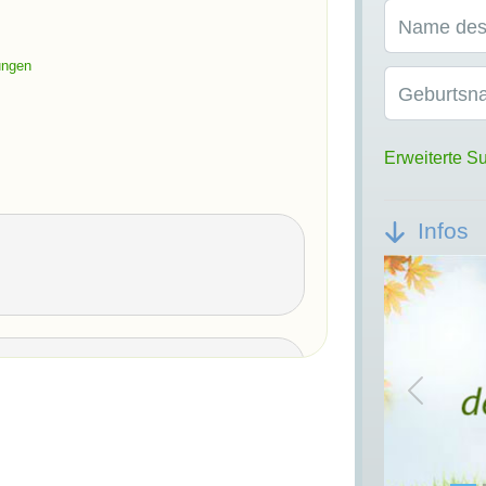
Name des
ungen
Geburtsn
Erweiterte S
Infos
Previou