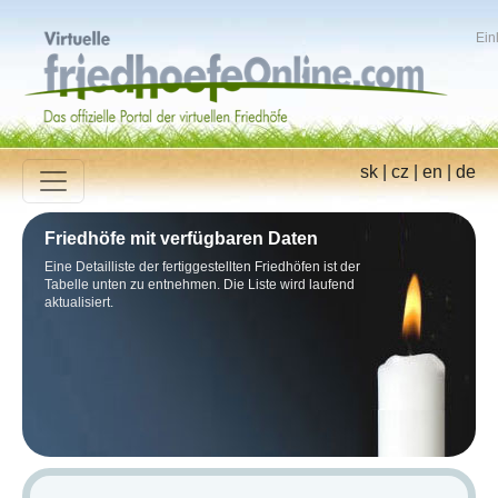
Ein
sk
|
cz
|
en
|
de
Friedhöfe mit verfügbaren Daten
Eine Detailliste der fertiggestellten Friedhöfen ist der
Tabelle unten zu entnehmen. Die Liste wird laufend
aktualisiert.