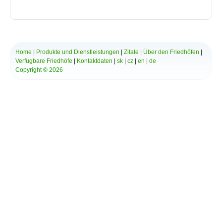
Bytča
Bziny
Čachtice
Čelovce
Cerová
Home
|
Produkte und Dienstleistungen
|
Zitate
|
Über den Friedhöfen
|
Červený Hrádok
Verfügbare Friedhöfe
|
Kontaktdaten
|
sk
|
cz
|
en
|
de
Červený Kláštor
Copyright © 2026
Chlebnice
Chocholná - Velčice
Chropov
Chtelnica
Čierna Lehota
Čierna Voda
Cífer
Čiližská Radvaň
Čirč
Čižatice
Demo
Detva
Dlhá Ves
Dlhé Stráže
Dobrohošť
Dobšiná