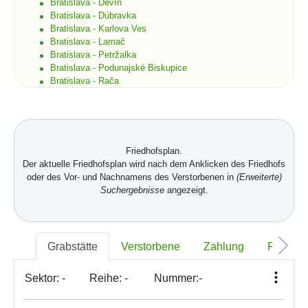
Bratislava - Devín
Bratislava - Dúbravka
Bratislava - Karlova Ves
Bratislava - Lamač
Bratislava - Petržalka
Bratislava - Podunajské Biskupice
Bratislava - Rača
Bratislava - Rusovce
Bratislava - Ružinov
Bratislava - Staré Mesto
Bratislava - Vajnory
Bratislava - Vrakuňa
Friedhofsplan.
Bratislava - Záhorská Bystrica
Der aktuelle Friedhofsplan wird nach dem Anklicken des Friedhofs
Brekov
oder des Vor- und Nachnamens des Verstorbenen in
(Erweiterte)
Bretka
Suchergebnisse
angezeigt.
Bučany
Budimír
Budmerice
Buková
Grabstätte
Verstorbene
Zahlung
Foto
Bukovec okr. Košice
Bukovec okr. Myjava
Buzica
Sektor:
-
Reihe:
-
Nummer:
-
Bystrany
Bystrička