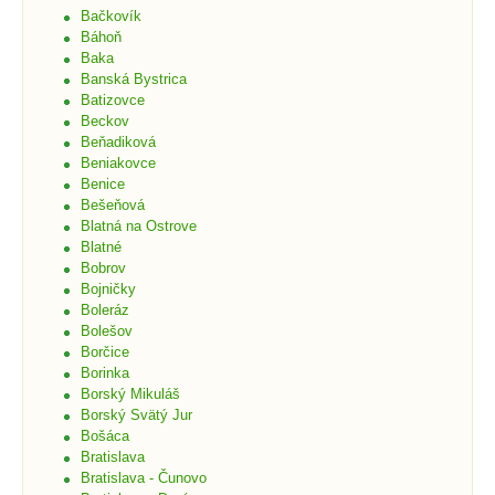
Bačkovík
Báhoň
Baka
Banská Bystrica
Batizovce
Beckov
Beňadiková
Beniakovce
Benice
Bešeňová
Blatná na Ostrove
Blatné
Bobrov
Bojničky
Boleráz
Bolešov
Borčice
Borinka
Borský Mikuláš
Borský Svätý Jur
Bošáca
Bratislava
Bratislava - Čunovo