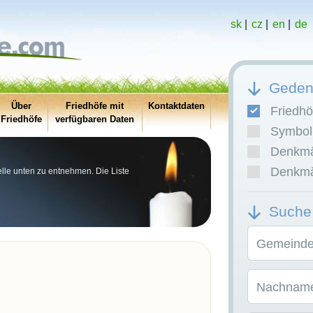
sk
|
cz
|
en
|
de
Gedenk
Über
Friedhöfe mit
Kontaktdaten
Friedhö
Friedhöfe
verfügbaren Daten
Symboli
Denkmäl
Denkmäl
abelle unten zu entnehmen. Die Liste
Suche
Gemeinde/
Nachname