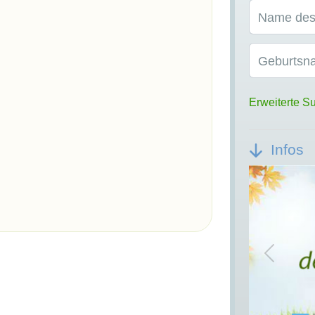
Name des
Geburtsn
Erweiterte S
Infos
Previou