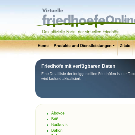
Home
Produkte und Dienstleistungen
Zitate
Friedhöfe mit verfügbaren Daten
Eine Detailliste der fertiggestellten Friedhöfen ist der T
wird laufend aktualisiert.
Abovce
Báč
Bačkovík
Báhoň