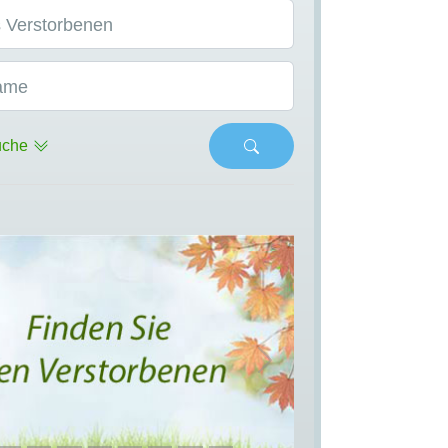
 Verstorbenen
ame
uche
s
Next