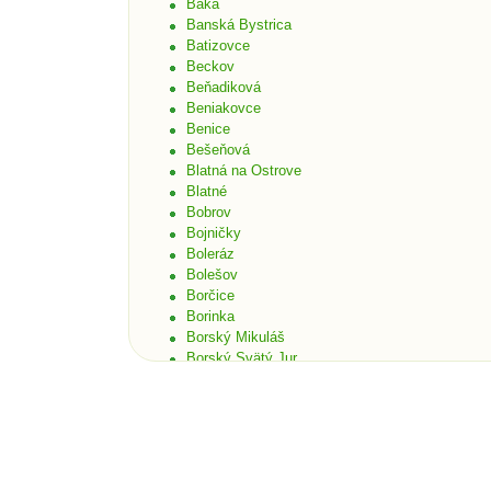
Baka
Banská Bystrica
Batizovce
Beckov
Beňadiková
Beniakovce
Benice
Bešeňová
Blatná na Ostrove
Blatné
Bobrov
Bojničky
Boleráz
Bolešov
Borčice
Borinka
Borský Mikuláš
Borský Svätý Jur
Bošáca
Bratislava
Bratislava - Čunovo
Bratislava - Devín
Bratislava - Dúbravka
Bratislava - Karlova Ves