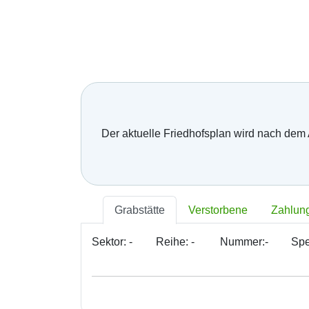
Bratislava - Lamač
Bratislava - Petržalka
Bratislava - Podunajské Biskupice
Bratislava - Rača
Bratislava - Rusovce
Bratislava - Ružinov
Bratislava - Staré Mesto
Bratislava - Vajnory
Bratislava - Vrakuňa
Bratislava - Záhorská Bystrica
Der aktuelle Friedhofsplan wird nach dem
Brekov
Bretka
Bučany
Budimír
Budmerice
Buková
Grabstätte
Verstorbene
Zahlun
Bukovec okr. Košice
Bukovec okr. Myjava
Sektor:
-
Reihe:
-
Nummer:
-
Spe
Buzica
Bystrany
Bystrička
Bytča
Bziny