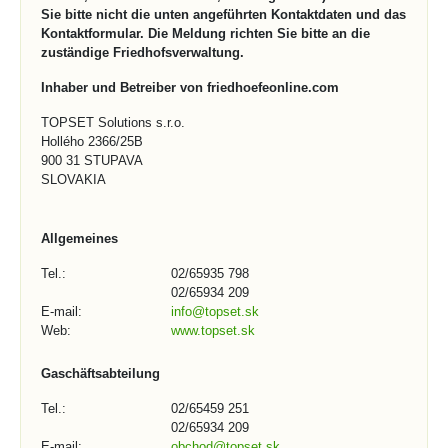
Sie bitte nicht die unten angeführten Kontaktdaten und das
Kontaktformular. Die Meldung richten Sie bitte an die
zuständige Friedhofsverwaltung.
Inhaber und Betreiber von friedhoefeonline.com
TOPSET Solutions s.r.o.
Hollého 2366/25B
900 31 STUPAVA
SLOVAKIA
Allgemeines
Tel.:
02/65935 798
02/65934 209
E-mail:
info@topset.sk
Web:
www.topset.sk
Gaschäftsabteilung
Tel.:
02/65459 251
02/65934 209
E-mail:
obchod@topset.sk