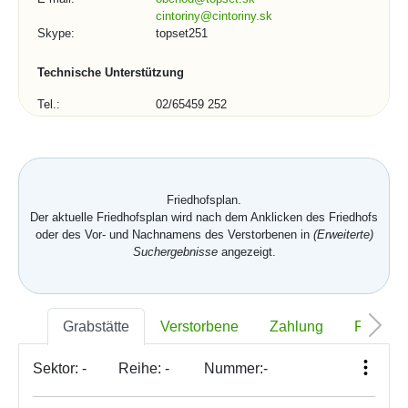
cintoriny@cintoriny.sk
Skype:
topset251
Technische Unterstützung
Tel.:
02/65459 252
02/65934 209
E-mail:
podpora@topset.sk
Skype:
topset272, topset13
Kontaktformular (1/3)
Friedhofsplan.
Der aktuelle Friedhofsplan wird nach dem Anklicken des Friedhofs
Stadt, Gemeinde, Organisation:
oder des Vor- und Nachnamens des Verstorbenen in
(Erweiterte)
Suchergebnisse
angezeigt.
Telefonnummer:
Grabstätte
Verstorbene
Zahlung
Foto
Sektor:
-
Reihe:
-
Nummer:
-
*
E-mail: