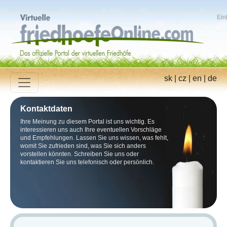
Ein
sk
|
cz
|
en
|
de
Kontaktdaten
Ihre Meinung zu diesem Portal ist uns wichtig. Es
interessieren uns auch Ihre eventuellen Vorschläge
und Empfehlungen. Lassen Sie uns wissen, was fehlt,
womit Sie zufrieden sind, was Sie sich anders
vorstellen könnten. Schreiben Sie uns oder
kontaktieren Sie uns telefonisch oder persönlich.