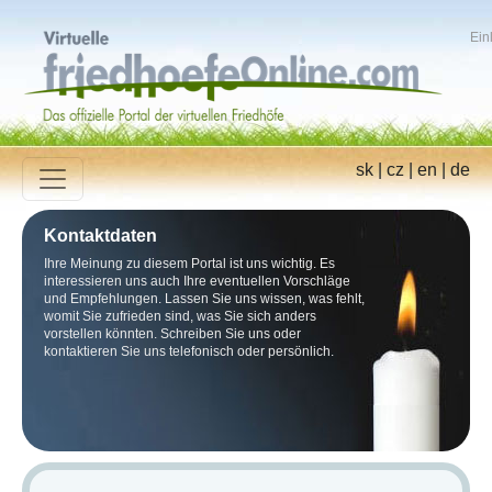
Ein
sk
|
cz
|
en
|
de
Kontaktdaten
Ihre Meinung zu diesem Portal ist uns wichtig. Es
interessieren uns auch Ihre eventuellen Vorschläge
und Empfehlungen. Lassen Sie uns wissen, was fehlt,
womit Sie zufrieden sind, was Sie sich anders
vorstellen könnten. Schreiben Sie uns oder
kontaktieren Sie uns telefonisch oder persönlich.