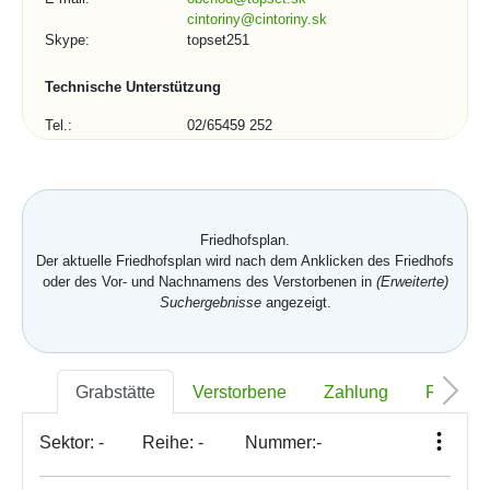
cintoriny@cintoriny.sk
Skype:
topset251
Technische Unterstützung
Tel.:
02/65459 252
02/65934 209
E-mail:
podpora@topset.sk
Skype:
topset272, topset13
Kontaktformular (1/3)
Friedhofsplan.
Der aktuelle Friedhofsplan wird nach dem Anklicken des Friedhofs
Stadt, Gemeinde, Organisation:
oder des Vor- und Nachnamens des Verstorbenen in
(Erweiterte)
Suchergebnisse
angezeigt.
Telefonnummer:
Grabstätte
Verstorbene
Zahlung
Foto
Sektor:
-
Reihe:
-
Nummer:
-
*
E-mail: