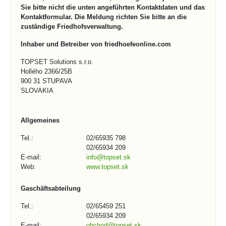
Sie bitte nicht die unten angeführten Kontaktdaten und das
Kontaktformular. Die Meldung richten Sie bitte an die
zuständige Friedhofsverwaltung.
Inhaber und Betreiber von friedhoefeonline.com
TOPSET Solutions s.r.o.
Hollého 2366/25B
900 31 STUPAVA
SLOVAKIA
Allgemeines
Tel.:
02/65935 798
02/65934 209
E-mail:
info@topset.sk
Web:
www.topset.sk
Gaschäftsabteilung
Tel.:
02/65459 251
02/65934 209
E-mail:
obchod@topset.sk