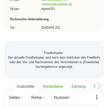
cintoriny@cintoriny.sk
Skype:
topset251
Technische Unterstützung
Tel.:
02/65459 252
02/65934 209
E-mail:
podpora@topset.sk
Skype:
topset272, topset13
Kontaktformular (1/3)
Friedhofsplan.
Der aktuelle Friedhofsplan wird nach dem Anklicken des Friedhofs
Stadt, Gemeinde, Organisation:
oder des Vor- und Nachnamens des Verstorbenen in
(Erweiterte)
Suchergebnisse
angezeigt.
Telefonnummer:
Grabstätte
Verstorbene
Zahlung
Foto
Sektor:
-
Reihe:
-
Nummer:
-
*
E-mail: