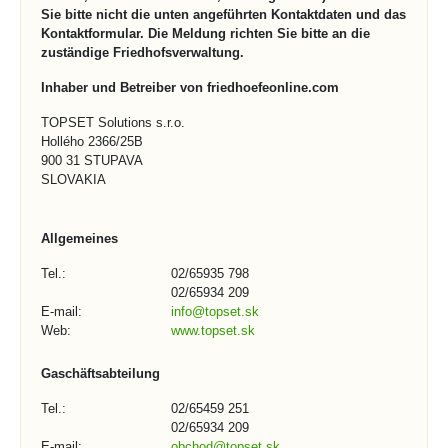
Sie bitte nicht die unten angeführten Kontaktdaten und das
Kontaktformular. Die Meldung richten Sie bitte an die
zuständige Friedhofsverwaltung.
Inhaber und Betreiber von friedhoefeonline.com
TOPSET Solutions s.r.o.
Hollého 2366/25B
900 31 STUPAVA
SLOVAKIA
Allgemeines
Tel.:
02/65935 798
02/65934 209
E-mail:
info@topset.sk
Web:
www.topset.sk
Gaschäftsabteilung
Tel.:
02/65459 251
02/65934 209
E-mail:
obchod@topset.sk