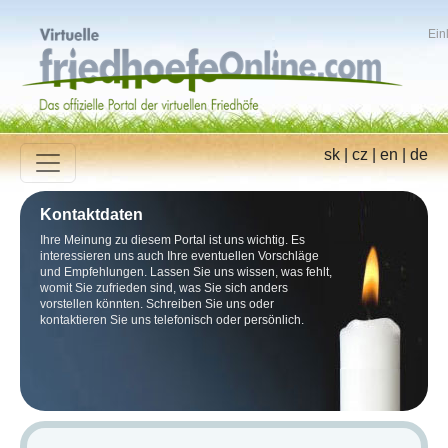
Ein
sk
|
cz
|
en
|
de
Kontaktdaten
Ihre Meinung zu diesem Portal ist uns wichtig. Es
interessieren uns auch Ihre eventuellen Vorschläge
und Empfehlungen. Lassen Sie uns wissen, was fehlt,
womit Sie zufrieden sind, was Sie sich anders
vorstellen könnten. Schreiben Sie uns oder
kontaktieren Sie uns telefonisch oder persönlich.