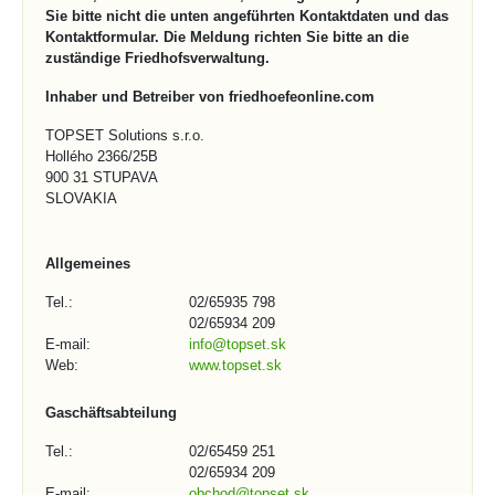
Sie bitte nicht die unten angeführten Kontaktdaten und das
Kontaktformular. Die Meldung richten Sie bitte an die
zuständige Friedhofsverwaltung.
Inhaber und Betreiber von friedhoefeonline.com
TOPSET Solutions s.r.o.
Hollého 2366/25B
900 31 STUPAVA
SLOVAKIA
Allgemeines
Tel.:
02/65935 798
02/65934 209
E-mail:
info@topset.sk
Web:
www.topset.sk
Gaschäftsabteilung
Tel.:
02/65459 251
02/65934 209
E-mail:
obchod@topset.sk