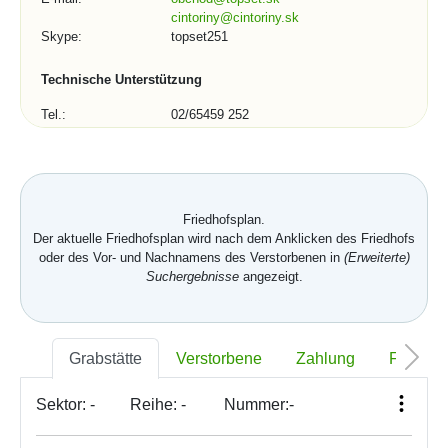
cintoriny@cintoriny.sk
Skype:
topset251
Technische Unterstützung
Tel.:
02/65459 252
02/65934 209
E-mail:
podpora@topset.sk
Skype:
topset272, topset13
Kontaktformular (1/3)
Friedhofsplan.
Der aktuelle Friedhofsplan wird nach dem Anklicken des Friedhofs
Stadt, Gemeinde, Organisation:
oder des Vor- und Nachnamens des Verstorbenen in
(Erweiterte)
Suchergebnisse
angezeigt.
Telefonnummer:
Grabstätte
Verstorbene
Zahlung
Foto
Sektor:
-
Reihe:
-
Nummer:
-
*
E-mail: