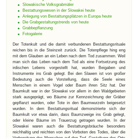
Slowakische Volksgrabmäler
Bestattungswesen in der Slowakei heute
Anlegung von Bestattungsplätzen in Europa heute
Die Grabgestaltungstrends von heute
Grabbepflanzung
Fotogalerie
Der Totenkult und die damit verbundenen Bestattungsrituale
reichen bis in die Steinzeit zurück. Die Totenpflege hing eng
mit dem Glauben an ein Leben nach dem Tod zusammen. Weil
man sich das Leben nach dem Tod als eine Fortsetzung des
irdischen Lebens vorgestellt hat, wurden Beigaben und
Instrumente ins Grab gelegt. Bei den Slawen ist von großer
Bedeutung auch die Vorstellung, dass die Seele eines
Menschen in einem Vogel oder Baum ihren Sitz hat. Der
Baumkult war in der Slowakei vor allem in den Waldgebieten
stark ausgeprägt, wo Bäume zur Kennzeichnung der Gräber
gepflanzt wurden, oder Tote in den Baumwurzeln beigesetzt
wurden. In dem Bestattungsritual demonstrierte sich der
Baumkult vor etwa darin, dass Baumzweige ins Grab gelegt,
oder kleine Bäume im Trauerzug getragen wurden. In der
Slowakei waren auch die Bestattungsbräuche besonders
reichhaltig und reichten von den Vorboten des Todes, über die
Vorbereitung des Menschen auf den Tod, Gestaltung des Orts