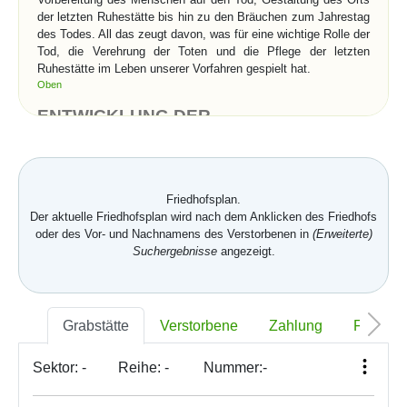
der letzten Ruhestätte bis hin zu den Bräuchen zum Jahrestag
des Todes. All das zeugt davon, was für eine wichtige Rolle der
Tod, die Verehrung der Toten und die Pflege der letzten
Ruhestätte im Leben unserer Vorfahren gespielt hat.
Oben
ENTWICKLUNG DER
BESTATTUNGSKULTUR IN EUROPA
Zu den ältesten Zeugnissen menschlicher Zivilisation zählen
die Gräberfelder. In der Jungsteinzeit entstand die erste frühe
Sepurkralarchitektur in Form von megalithischen Gräbern. Zu
Friedhofsplan.
den bedeutendsten Sepulkralbauten in der Geschichte zählen
Der aktuelle Friedhofsplan wird nach dem Anklicken des Friedhofs
wohl die königlichen Grabstätten in Ägypten – die Pyramiden
oder des Vor- und Nachnamens des Verstorbenen in
(Erweiterte)
und Steingräber im Tal der Könige. Die Römer entwickelten ein
Suchergebnisse
angezeigt.
soziales System für die Bestattungen. Bestattungsvereine
sorgten für die Bestattung der Armen in sog. Kolumbarien, wo
stets je zwei Urnen mit der Asche in die Nischen eingelassen
wurden. Die Katakomben in Rom sind unterirdische Friedhöfe
Grabstätte
Verstorbene
Zahlung
Foto
für die Körperbestattung und hängen mit dem Übergang von
der Feuerbestattung zur Körperbestattung im 2. Jahrhundert n.
Chr. zusammen. Unter Einfluss des Christentums setzte sich
Sektor:
-
Reihe:
-
Nummer:
-
die Körperbestattung anstelle der Feuerbestattung in ganz
Europa zunehmend durch, was auf den Glauben an die