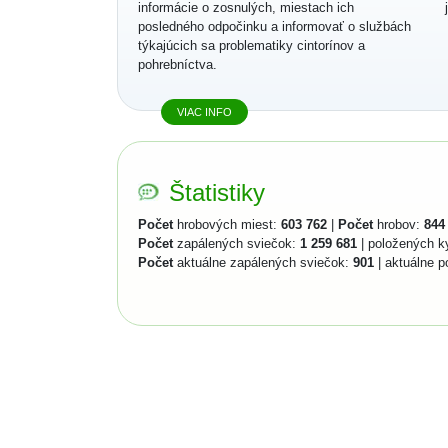
informácie o zosnulých, miestach ich
posledného odpočinku a informovať o službách
týkajúcich sa problematiky cintorínov a
pohrebníctva.
VIAC INFO
Štatistiky
Počet
hrobových miest:
603 762
|
Počet
hrobov:
844
Počet
zapálených sviečok:
1 259 681
| položených k
Počet
aktuálne zapálených sviečok:
901
| aktuálne p