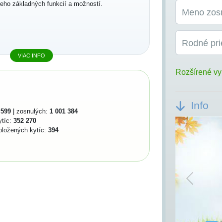
jeho základných funkcií a možností.
Meno zos
Rodné pri
VIAC INFO
Rozšírené vy
Info
 599
| zosnulých:
1 001 384
ytíc:
352 270
oložených kytíc:
394
Previou