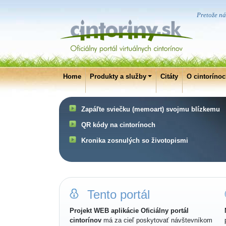
Pretože ná
Home
Produkty a služby
Citáty
O cintoríno
Zapáľte sviečku (memoart) svojmu blízkemu
QR kódy na cintorínoch
Kronika zosnulých so životopismi
Tento portál
Projekt WEB aplikácie Oficiálny portál
cintorínov
má za cieľ poskytovať návštevníkom