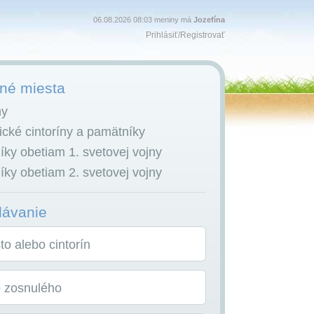
06.08.2026 08:03 meniny má
Jozefína
Prihlásiť
/
Registrovať
é miesta
ny
cké cintoríny a pamätníky
ky obetiam 1. svetovej vojny
ky obetiam 2. svetovej vojny
dávanie
o alebo cintorín
o zosnulého