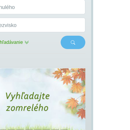
nulého
ezvisko
hľadávanie
s
Next