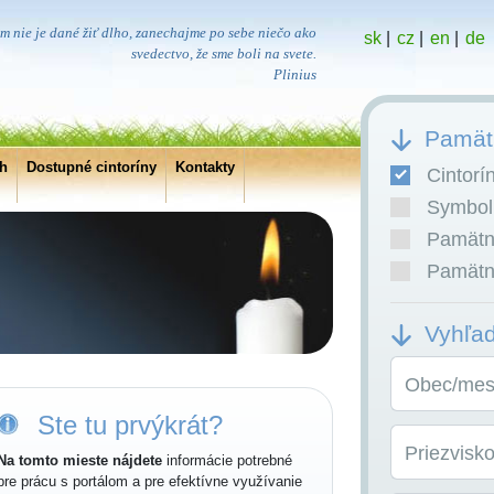
m nie je dané žiť dlho, zanechajme po sebe niečo ako
sk
|
cz
|
en
|
de
svedectvo, že sme boli na svete.
Plinius
Pamätn
ch
Dostupné cintoríny
Kontakty
Cintorí
Symboli
Pamätní
Pamätní
Vyhľa
Obec/mest
Ste tu prvýkrát?
Priezvisk
Na tomto mieste nájdete
informácie potrebné
pre prácu s portálom a pre efektívne využívanie