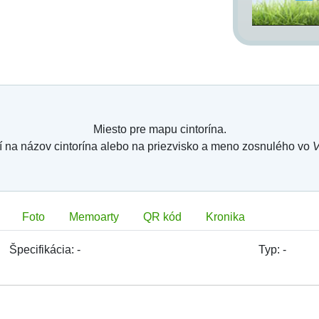
Miesto pre mapu cintorína.
í na názov cintorína alebo na priezvisko a meno zosnulého vo
V
Foto
Memoarty
QR kód
Kronika
Špecifikácia:
-
Typ:
-