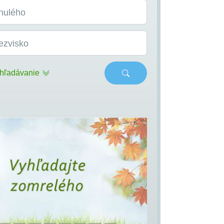
nulého
ezvisko
hľadávanie
s
Next