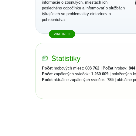
informácie o zosnulých, miestach ich
posledného odpočinku a informovať o službách
týkajúcich sa problematiky cintorínov a
pohrebníctva.
VIAC INFO
Štatistiky
Počet
hrobových miest:
603 762
|
Počet
hrobov:
844
Počet
zapálených sviečok:
1 260 009
| položených k
Počet
aktuálne zapálených sviečok:
785
| aktuálne p