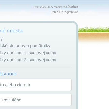
07.08.2026 08:27 meniny má
Štefánia
Prihlásiť
/
Registrovať
é miesta
ny
cké cintoríny a pamätníky
ky obetiam 1. svetovej vojny
ky obetiam 2. svetovej vojny
dávanie
o alebo cintorín
o zosnulého