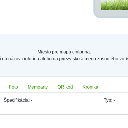
Miesto pre mapu cintorína.
í na názov cintorína alebo na priezvisko a meno zosnulého vo
V
Foto
Memoarty
QR kód
Kronika
Špecifikácia:
-
Typ:
-