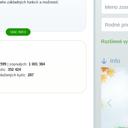
jeho základných funkcií a možností.
Meno zos
Rodné pri
VIAC INFO
Rozšírené vy
Info
 599
| zosnulých:
1 001 384
ytíc:
352 424
oložených kytíc:
287
Previou