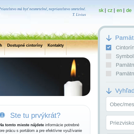
riatelstvo má byť nesmrtelné, nepriatelstvo smrtelné.
sk
|
cz
|
en
|
de
T. Livius
Pamätn
ch
Dostupné cintoríny
Kontakty
Cintorí
Symboli
Pamätní
Pamätní
Vyhľa
Obec/mest
Ste tu prvýkrát?
Priezvisk
Na tomto mieste nájdete
informácie potrebné
pre prácu s portálom a pre efektívne využívanie