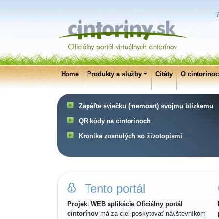
P
Home
Produkty a služby
Citáty
O cintoríno
Zapáľte sviečku (memoart) svojmu blízkemu
QR kódy na cintorínoch
Kronika zosnulých so životopismi
Tento portál
Projekt WEB aplikácie Oficiálny portál
cintorínov
má za cieľ poskytovať návštevníkom