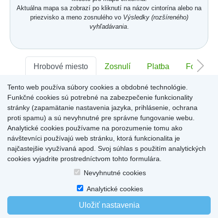
Aktuálna mapa sa zobrazí po kliknutí na názov cintorína alebo na
priezvisko a meno zosnulého vo
Výsledky (rozšíreného)
vyhľadávania
.
Hrobové miesto
Zosnulí
Platba
Foto
Tento web používa súbory cookies a obdobné technológie.
Sektor:
-
Rad:
-
Číslo:
-
Funkčné cookies sú potrebné na zabezpečenie funkcionality
stránky (zapamätanie nastavenia jazyka, prihlásenie, ochrana
proti spamu) a sú nevyhnutné pre správne fungovanie webu.
Miesto pre informácie o hrobovom mieste
Analytické cookies používame na porozumenie tomu ako
návštevníci používajú web stránku, ktorá funkcionalita je
najčastejšie využívaná apod. Svoj súhlas s použitím analytických
cookies vyjadrite prostredníctvom tohto formulára.
Home
|
Produkty a služby
|
Citáty
|
O cintorínoch
|
Dostupné cintoríny
|
Nevyhnutné cookies
Kontakty
|
sk
|
cz
|
en
|
de
Copyright © 2026
Analytické cookies
Uložiť nastavenia