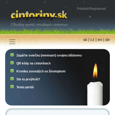
Prihlásiť
/
Registrovať
sk
|
cz
|
en
|
de
Zapáľte sviečku (memoart) svojmu blízkemu
QR kódy na cintorínoch
Kronika zosnulých so životopismi
Ste tu prvýkrát?
Tento portál