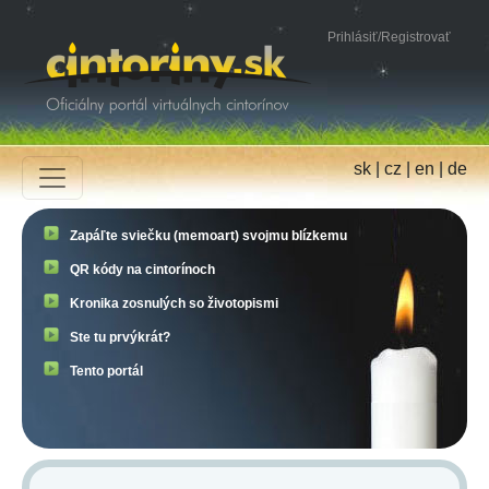
Prihlásiť
/
Registrovať
sk
|
cz
|
en
|
de
Zapáľte sviečku (memoart) svojmu blízkemu
QR kódy na cintorínoch
Kronika zosnulých so životopismi
Ste tu prvýkrát?
Tento portál