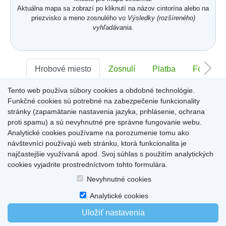
Aktuálna mapa sa zobrazí po kliknutí na názov cintorína alebo na
priezvisko a meno zosnulého vo
Výsledky (rozšíreného)
vyhľadávania
.
Hrobové miesto
Zosnulí
Platba
Foto
Tento web používa súbory cookies a obdobné technológie.
Sektor:
-
Rad:
-
Číslo:
-
Funkčné cookies sú potrebné na zabezpečenie funkcionality
stránky (zapamätanie nastavenia jazyka, prihlásenie, ochrana
proti spamu) a sú nevyhnutné pre správne fungovanie webu.
Miesto pre informácie o hrobovom mieste
Analytické cookies používame na porozumenie tomu ako
návštevníci používajú web stránku, ktorá funkcionalita je
najčastejšie využívaná apod. Svoj súhlas s použitím analytických
cookies vyjadrite prostredníctvom tohto formulára.
Home
|
Produkty a služby
|
Citáty
|
O cintorínoch
|
Dostupné cintoríny
|
Nevyhnutné cookies
Kontakty
|
sk
|
cz
|
en
|
de
Copyright © 2026
Analytické cookies
Uložiť nastavenia