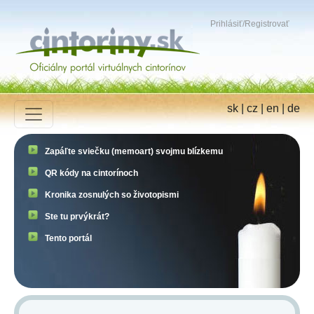
Prihlásiť
/
Registrovať
sk
|
cz
|
en
|
de
Zapáľte sviečku (memoart) svojmu blízkemu
QR kódy na cintorínoch
Kronika zosnulých so životopismi
Ste tu prvýkrát?
Tento portál