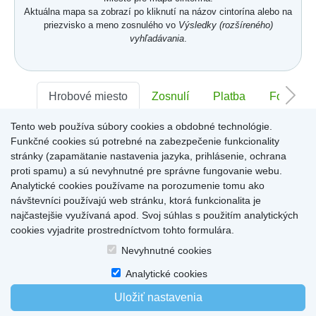
Aktuálna mapa sa zobrazí po kliknutí na názov cintorína alebo na
priezvisko a meno zosnulého vo
Výsledky (rozšíreného)
vyhľadávania
.
Hrobové miesto
Zosnulí
Platba
Foto
Tento web používa súbory cookies a obdobné technológie.
Sektor:
-
Rad:
-
Číslo:
-
Funkčné cookies sú potrebné na zabezpečenie funkcionality
stránky (zapamätanie nastavenia jazyka, prihlásenie, ochrana
proti spamu) a sú nevyhnutné pre správne fungovanie webu.
Miesto pre informácie o hrobovom mieste
Analytické cookies používame na porozumenie tomu ako
návštevníci používajú web stránku, ktorá funkcionalita je
najčastejšie využívaná apod. Svoj súhlas s použitím analytických
cookies vyjadrite prostredníctvom tohto formulára.
Home
|
Produkty a služby
|
Citáty
|
O cintorínoch
|
Dostupné cintoríny
|
Nevyhnutné cookies
Kontakty
|
sk
|
cz
|
en
|
de
Copyright © 2026
Analytické cookies
Uložiť nastavenia