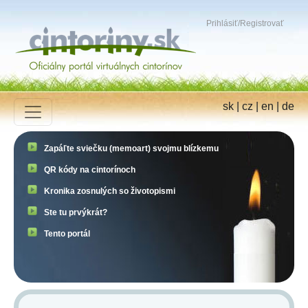
Prihlásiť
/
Registrovať
sk
|
cz
|
en
|
de
Zapáľte sviečku (memoart) svojmu blízkemu
QR kódy na cintorínoch
Kronika zosnulých so životopismi
Ste tu prvýkrát?
Tento portál