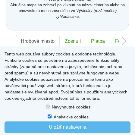
Aktuálna mapa sa zobrazí po kliknutí na názov cintorína alebo na
priezvisko a meno zosnulého vo
Výsledky (rozšíreného)
vyhľadávania
.
Hrobové miesto
Zosnulí
Platba
Foto
Tento web používa súbory cookies a obdobné technológie.
Sektor:
-
Rad:
-
Číslo:
-
Funkčné cookies sú potrebné na zabezpečenie funkcionality
stránky (zapamätanie nastavenia jazyka, prihlásenie, ochrana
proti spamu) a sú nevyhnutné pre správne fungovanie webu.
Miesto pre informácie o hrobovom mieste
Analytické cookies používame na porozumenie tomu ako
návštevníci používajú web stránku, ktorá funkcionalita je
najčastejšie využívaná apod. Svoj súhlas s použitím analytických
cookies vyjadrite prostredníctvom tohto formulára.
Home
|
Produkty a služby
|
Citáty
|
O cintorínoch
|
Dostupné cintoríny
|
Nevyhnutné cookies
Kontakty
|
sk
|
cz
|
en
|
de
Copyright © 2026
Analytické cookies
Uložiť nastavenia