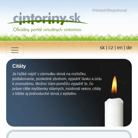
Prihlásiť
/
Registrovať
sk
|
cz
|
en
|
de
Citáty
Je ťažké nájsť v zármutku slová na rozlúčku,
poďakovanie, posledné zbohom, vyjadriť lásku a úctu
k zosnulému. Možno Vám pomôžu vyjadriť to, čo
práve cítite myšlienky slávnych, múdrosti vekov, citáty
z biblie aj jednoduché slová z epitafov.