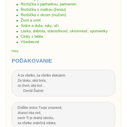
Rozlúčka s partnerkou, partnerom
Rozlúčka s matkou (ženou)
Rozlúčka s otcom (mužom)
Život a smrť
Srdce a duša, ruky, oči
Láska, dobrota, starostlivosť, skromnosť, spomienky
Citáty z biblie
Všeobecné
Hore
POĎAKOVANIE
A za všetko, za všetko ďakujem.
Za lásku, aká bola,
za život, aký bol...
Donát Šajner
Dotĺklo srdce Tvoje unavené,
zhasol oka svit,
nech Ti je drahý otecko,
za všetko srdečná vďaka.