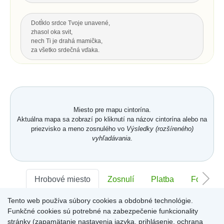
Dotĺklo srdce Tvoje unavené,
zhasol oka svit,
nech Ti je drahá mamička,
za všetko srdečná vďaka.
Za všetku lásku a starostlivosť Tvoju,
čo s vďakou dnes Ti môžem dať...
Hrsť krásnych kvetov na pozdrav
a potom už len spomínať.
Miesto pre mapu cintorína.
Aktuálna mapa sa zobrazí po kliknutí na názov cintorína alebo na
priezvisko a meno zosnulého vo
Výsledky (rozšíreného)
Hore
vyhľadávania
.
POSLEDNÝ POZDRAV, ODKAZ
Nech je vôľa Tvoja nám všetkým,
Hrobové miesto
Zosnulí
Platba
Foto
ako vtákom je a hmyzu,
pokornej byline aj spievajúcej vode.
Tento web používa súbory cookies a obdobné technológie.
S. K. Neumann
Sektor:
-
Rad:
-
Číslo:
-
Funkčné cookies sú potrebné na zabezpečenie funkcionality
stránky (zapamätanie nastavenia jazyka, prihlásenie, ochrana