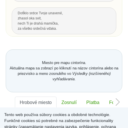
Dotĺklo srdce Tvoje unavené,
zhasol oka svit,
nech Ti je drahá mamička,
za všetko srdečná vďaka.
Za všetku lásku a starostlivosť Tvoju,
čo s vďakou dnes Ti môžem dať...
Hrsť krásnych kvetov na pozdrav
a potom už len spomínať.
Miesto pre mapu cintorína.
Aktuálna mapa sa zobrazí po kliknutí na názov cintorína alebo na
priezvisko a meno zosnulého vo
Výsledky (rozšíreného)
Hore
vyhľadávania
.
POSLEDNÝ POZDRAV, ODKAZ
Nech je vôľa Tvoja nám všetkým,
Hrobové miesto
Zosnulí
Platba
Foto
ako vtákom je a hmyzu,
pokornej byline aj spievajúcej vode.
Tento web používa súbory cookies a obdobné technológie.
S. K. Neumann
Sektor:
-
Rad:
-
Číslo:
-
Funkčné cookies sú potrebné na zabezpečenie funkcionality
stránky (zapamätanie nastavenia jazyka, prihlásenie, ochrana