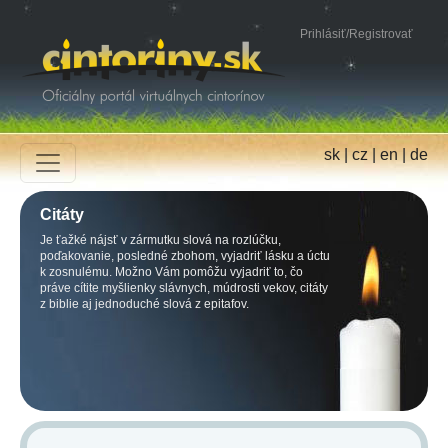
Prihlásiť
/
Registrovať
sk
|
cz
|
en
|
de
Citáty
Je ťažké nájsť v zármutku slová na rozlúčku,
poďakovanie, posledné zbohom, vyjadriť lásku a úctu
k zosnulému. Možno Vám pomôžu vyjadriť to, čo
práve cítite myšlienky slávnych, múdrosti vekov, citáty
z biblie aj jednoduché slová z epitafov.