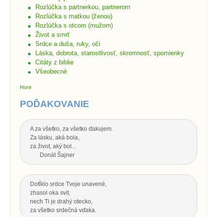
Rozlúčka s partnerkou, partnerom
Rozlúčka s matkou (ženou)
Rozlúčka s otcom (mužom)
Život a smrť
Srdce a duša, ruky, oči
Láska, dobrota, starostlivosť, skromnosť, spomienky
Citáty z biblie
Všeobecné
Hore
POĎAKOVANIE
A za všetko, za všetko ďakujem.
Za lásku, aká bola,
za život, aký bol...
Donát Šajner
Dotĺklo srdce Tvoje unavené,
zhasol oka svit,
nech Ti je drahý otecko,
za všetko srdečná vďaka.